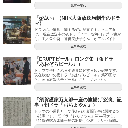
記事を読む
「g払い」（NHK大阪放送局制作のドラ
マ）
ドラマの小道具に関する短い記事です。マニア向
け。 現在放送中の夜ドラ『バニラな毎日』第12夜か
ら。主人公の葵（蓮佛美沙子さん）がアルバイト...
記事を読む
「ERUPTビール」ロング缶（夜ドラ
『あおぞらビール』）
ドラマで使用される小道具に関する短い記事です。
現在放送中の夜ドラ『あおぞらビール』第20回か
ら。画面右端の缶ビールにご注目ください。 ...
記事を読む
「須賀廼家万太郞一座の旗揚げ公演」記
事（朝ドラ『おちょやん』）
ドラマの小道具として使われた新聞記事に関する短
い記事です。 朝ドラ『おちょやん』第44回から。
「須賀廼家万太郞一座の旗揚げ公演」という新聞...