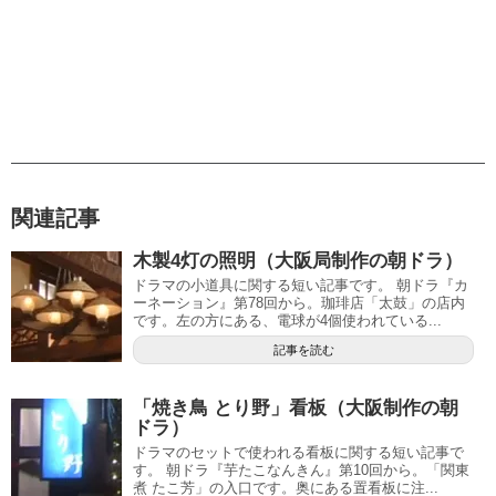
関連記事
木製4灯の照明（大阪局制作の朝ドラ）
ドラマの小道具に関する短い記事です。 朝ドラ『カ
ーネーション』第78回から。珈琲店「太鼓」の店内
です。左の方にある、電球が4個使われている...
記事を読む
「焼き鳥 とり野」看板（大阪制作の朝
ドラ）
ドラマのセットで使われる看板に関する短い記事で
す。 朝ドラ『芋たこなんきん』第10回から。「関東
煮 たこ芳」の入口です。奥にある置看板に注...