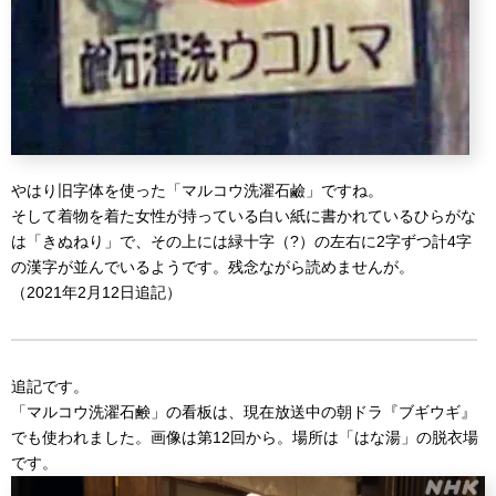
やはり旧字体を使った「マルコウ洗濯石鹼」ですね。
そして着物を着た女性が持っている白い紙に書かれているひらがな
は「きぬねり」で、その上には緑十字（?）の左右に2字ずつ計4字
の漢字が並んでいるようです。残念ながら読めませんが。
（2021年2月12日追記）
追記です。
「マルコウ洗濯石鹸」の看板は、現在放送中の朝ドラ『ブギウギ』
でも使われました。画像は第12回から。場所は「はな湯」の脱衣場
です。