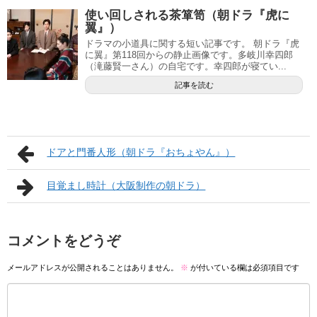
使い回しされる茶箪笥（朝ドラ『虎に
翼』）
ドラマの小道具に関する短い記事です。 朝ドラ『虎
に翼』第118回からの静止画像です。多岐川幸四郎
（滝藤賢一さん）の自宅です。幸四郎が寝てい...
記事を読む
ドアと門番人形（朝ドラ『おちょやん』）
目覚まし時計（大阪制作の朝ドラ）
コメントをどうぞ
メールアドレスが公開されることはありません。
※
が付いている欄は必須項目です