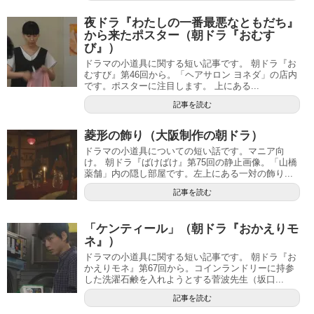
夜ドラ『わたしの一番最悪なともだち』
から来たポスター（朝ドラ『おむす
び』）
ドラマの小道具に関する短い記事です。 朝ドラ『お
むすび』第46回から。「ヘアサロン ヨネダ」の店内
です。ポスターに注目します。 上にある...
記事を読む
菱形の飾り（大阪制作の朝ドラ）
ドラマの小道具についての短い話です。マニア向
け。 朝ドラ『ばけばけ』第75回の静止画像。「山橋
薬舗」内の隠し部屋です。左上にある一対の飾り...
記事を読む
「ケンティール」（朝ドラ『おかえりモ
ネ』）
ドラマの小道具に関する短い記事です。 朝ドラ『お
かえりモネ』第67回から。コインランドリーに持参
した洗濯石鹸を入れようとする菅波先生（坂口...
記事を読む