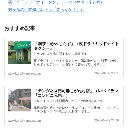
夜ドラ『ミッドナイトタクシー』のロケ地（まとめ）
賤ヶ岳の七本槍（朝ドラ『走らんか！』）
おすすめ記事
「喫茶 つかれしらず」（夜ドラ『ミッドナイト
タクシー』）
ドラマのロケ地に関する短い記事です。
夜ドラ『ミッドナイトタクシー』第2回から。「喫茶 つかれ
しらず」とテント（と看板）に書かれています。…
2026-06-02 23:21
www.kuroji-kanban.com
「テンダネス門司港こがね村店」（NHKドラマ
『コンビニ兄弟』）
テレビドラマの撮影場所についての短い記事です。
昨日放送が始まったNHKドラマ『コンビニ兄弟』。コンビニ
「テンダネス門司港こがね村店」です…
2026-04-29 23:36
www.kuroji-kanban.com