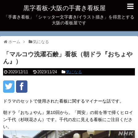
黒字看板‐大阪の手書き看板屋
「手書き看板」「シャッター文字書き/イラスト描き」を得意とする
大阪の看板屋です
ホーム
気になる
「マルコウ洗濯石鹸」看板（朝ドラ『おちょや
ん』）
2020/12/11
2023/11/24
気になる
ドラマのセットで使用された看板に関するマイナーな話です。
朝ドラ『おちょやん』第10回から。「岡安」の前を箒で掃くヒロイ
ン千代（杉咲花さん）です。千代の左に見える看板にご注目くださ
い。