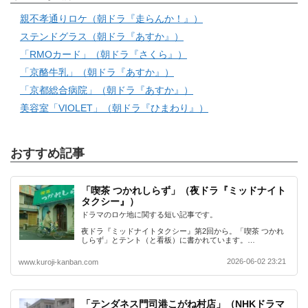
親不孝通りロケ（朝ドラ『走らんか！』）
ステンドグラス（朝ドラ『あすか』）
「RMOカード」（朝ドラ『さくら』）
「京酪牛乳」（朝ドラ『あすか』）
「京都総合病院」（朝ドラ『あすか』）
美容室「VIOLET」（朝ドラ『ひまわり』）
おすすめ記事
「喫茶 つかれしらず」（夜ドラ『ミッドナイト
タクシー』）
ドラマのロケ地に関する短い記事です。
夜ドラ『ミッドナイトタクシー』第2回から。「喫茶 つかれ
しらず」とテント（と看板）に書かれています。…
2026-06-02 23:21
www.kuroji-kanban.com
「テンダネス門司港こがね村店」（NHKドラマ