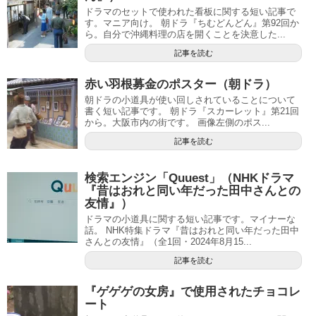
ドラマのセットで使われた看板に関する短い記事で
す。マニア向け。 朝ドラ『ちむどんどん』第92回か
ら。自分で沖縄料理の店を開くことを決意した...
記事を読む
赤い羽根募金のポスター（朝ドラ）
朝ドラの小道具が使い回しされていることについて
書く短い記事です。 朝ドラ『スカーレット』第21回
から。大阪市内の街です。 画像左側のポス...
記事を読む
検索エンジン「Quuest」（NHKドラマ
『昔はおれと同い年だった田中さんとの
友情』）
ドラマの小道具に関する短い記事です。マイナーな
話。 NHK特集ドラマ『昔はおれと同い年だった田中
さんとの友情』（全1回・2024年8月15...
記事を読む
『ゲゲゲの女房』で使用されたチョコレ
ート