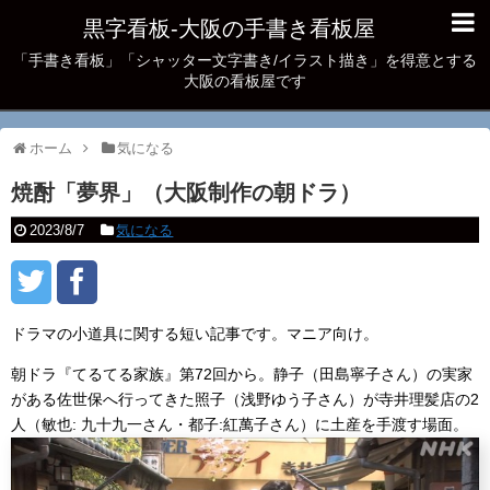
黒字看板‐大阪の手書き看板屋
「手書き看板」「シャッター文字書き/イラスト描き」を得意とする
大阪の看板屋です
ホーム
気になる
焼酎「夢界」（大阪制作の朝ドラ）
2023/8/7
気になる
ドラマの小道具に関する短い記事です。マニア向け。
朝ドラ『てるてる家族』第72回から。静子（田島寧子さん）の実家
がある佐世保へ行ってきた照子（浅野ゆう子さん）が寺井理髪店の2
人（敏也: 九十九一さん・都子:紅萬子さん）に土産を手渡す場面。