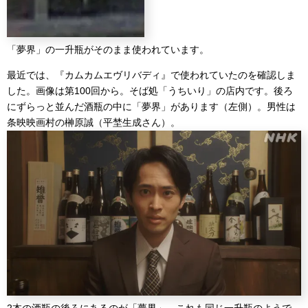
「夢界」の一升瓶がそのまま使われています。
最近では、『カムカムエヴリバディ』で使われていたのを確認しま
した。画像は第100回から。そば処「うちいり」の店内です。後ろ
にずらっと並んだ酒瓶の中に「夢界」があります（左側）。男性は
条映映画村の榊原誠（平埜生成さん）。