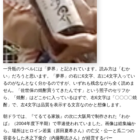
一升瓶のラベルには「夢界」と記されています。読み方は「むか
い」だろうと思います。「夢界」の右に6文字、左に4文字入ってい
るのがなんとなく分かるのですが、いずれも残念ながら全く読めま
こ
せん。「佐世保の焼酎
買
うてきたんです」という照子のセリフか
ら、「焼酎」はどこかに入っているはずで、右6文字は「〇〇〇〇焼
酎」で、左4文字は品質を表示する文言なのかと想像します。
朝ドラでは、『てるてる家族』の次に大阪局で制作された『わか
ば』（2004年度下半期）で早速使われていました。画像は総集編か
ら。場所はヒロイン若葉（原田夏希さん）の亡父・公一と瓜二つの
容姿をした木之下俊介（内藤剛志さん）が経営するバー