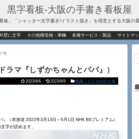
黒字看板‐大阪の手書き看板屋
看板」「シャッター文字書き/イラスト描き」を得意とする大阪の
外壁に文字
その他構造物・車輛
各種サービス・製品
サイトマッ
ケ地
Kドラマ『しずかちゃんとパパ』）
2023/8/6
2023/8/8
映画・ドラマのロケ地
本放送:2022年3月13日～5月1日 NHK BSプレミアム）
の文字が読めます。