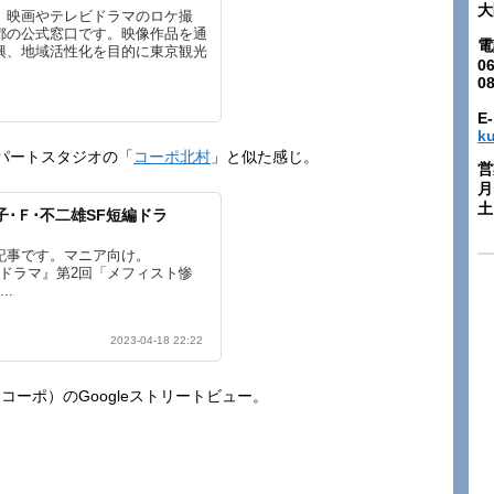
大
、映画やテレビドラマのロケ撮
都の公式窓口です。映像作品を通
電
興、地域活性化を目的に東京観光
06
0
E-
k
パートスタジオの「
コーポ北村
」と似た感じ。
営
月
土:
子･Ｆ･不二雄SF短編ドラ
記事です。マニア向け。
編ドラマ』第2回「メフィスト惨
..
2023-04-18 22:22
コーポ）のGoogleストリートビュー。