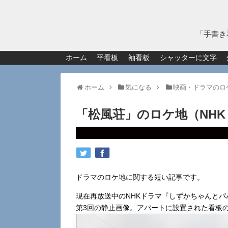
「手書き
ホーム
平看板
袖看板
シャッターに文字
ホーム
気になる
映画・ドラマのロ
「松風荘」のロケ地（NH
ドラマのロケ地に関する短い記事です。
現在再放送中のNHKドラマ『しずかちゃんとパパ』（
第3回の静止画像。アパートに設置された看板