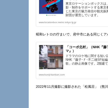
東京ロケーションボックスは
影・制作をサポートする東京
じた東京の魅力発信や観光振
財団が運営しています。
www.locationbox.metro.tokyo.lg.jp
昭和レトロの佇まいで、府中市にある同じくア
「コーポ北村」（NHK『藤
マ』）
ドラマのロケ地に関する短い
NHK『藤子･Ｆ･不二雄SF短
歌」の静止画像です。2階建て.
www.kuroji-kanban.com
2022年11月撮影に撮影された「松風荘」（熊川