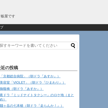
看板屋です
プ
最近の投稿
「京都総合病院」（朝ドラ『あすか』）
美容室「VIOLET」（朝ドラ『ひまわり』）
御蔭橋（朝ドラ『あすか』）
夜ドラ『ミッドナイトタクシー』のロケ地（まと
め）
賤ヶ岳の七本槍（朝ドラ『走らんか！』）