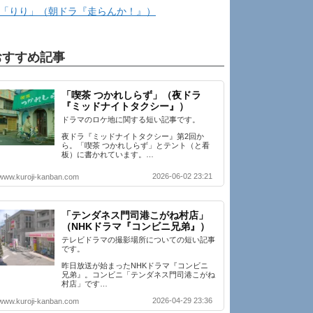
「りり」（朝ドラ『走らんか！』）
おすすめ記事
「喫茶 つかれしらず」（夜ドラ
『ミッドナイトタクシー』）
ドラマのロケ地に関する短い記事です。
夜ドラ『ミッドナイトタクシー』第2回か
ら。「喫茶 つかれしらず」とテント（と看
板）に書かれています。…
2026-06-02 23:21
www.kuroji-kanban.com
「テンダネス門司港こがね村店」
（NHKドラマ『コンビニ兄弟』）
テレビドラマの撮影場所についての短い記事
です。
昨日放送が始まったNHKドラマ『コンビニ
兄弟』。コンビニ「テンダネス門司港こがね
村店」です…
2026-04-29 23:36
www.kuroji-kanban.com