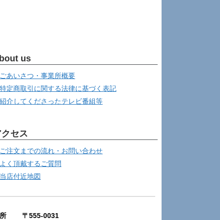
bout us
ごあいさつ・事業所概要
特定商取引に関する法律に基づく表記
紹介してくださったテレビ番組等
アクセス
ご注文までの流れ・お問い合わせ
よく頂戴するご質問
当店付近地図
所 〒555-0031