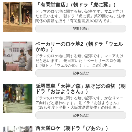
「有閑堂書店｣（朝ドラ『虎に翼』）
ドラマのロケ地に関する短い記事です。マニア向け
だと思います。 朝ドラ『虎に翼』第23回から。法律
関係の書籍を扱う「有閑堂書店｣の店内です。...
記事を読む
ベーカリーのロケ地2（朝ドラ『ウェル
かめ』）
ドラマのロケ地に関する短い記事です。マニア向け
だと思います。 先日書いた「ベーカリーのロケ地
1（朝ドラ『ウェルかめ』）」。 この記事...
記事を読む
阪堺電車「天神ノ森」駅そばの踏切（朝
ドラ『おはようさん』）
ドラマのロケ地に関する短い記事です。かなりマニ
ア向けだと思われます。 朝ドラ『おはようさん』
（1975年度下半期・大阪放送局制作）の静止画...
記事を読む
西天満ロケ（朝ドラ『ぴあの』）