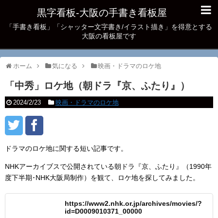
黒字看板‐大阪の手書き看板屋
「手書き看板」「シャッター文字書き/イラスト描き」を得意とする
大阪の看板屋です
ホーム
気になる
映画・ドラマのロケ地
「中秀」ロケ地（朝ドラ『京、ふたり』）
2024/2/23
映画・ドラマのロケ地
ドラマのロケ地に関する短い記事です。
NHKアーカイブスで公開されている朝ドラ『京、ふたり』（1990年
度下半期･NHK大阪局制作）を観て、ロケ地を探してみました。
https://www2.nhk.or.jp/archives/movies/?
id=D0009010371_00000