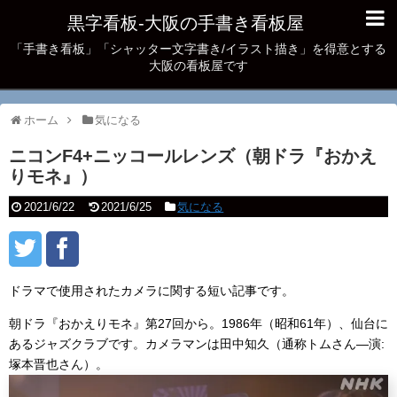
黒字看板‐大阪の手書き看板屋
「手書き看板」「シャッター文字書き/イラスト描き」を得意とする
大阪の看板屋です
ホーム
気になる
ニコンF4+ニッコールレンズ（朝ドラ『おかえ
りモネ』）
2021/6/22
2021/6/25
気になる
ドラマで使用されたカメラに関する短い記事です。
朝ドラ『おかえりモネ』第27回から。1986年（昭和61年）、仙台に
あるジャズクラブです。カメラマンは田中知久（通称トムさん―演:
塚本晋也さん）。