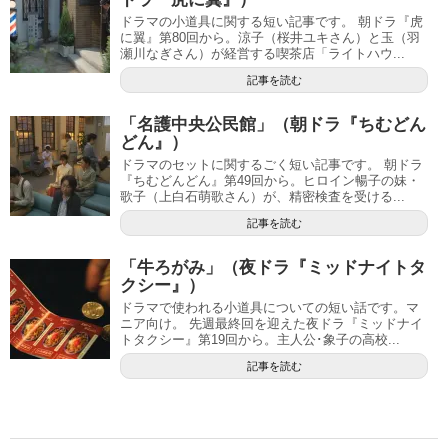
ドラマの小道具に関する短い記事です。 朝ドラ『虎
に翼』第80回から。涼子（桜井ユキさん）と玉（羽
瀬川なぎさん）が経営する喫茶店「ライトハウ...
記事を読む
「名護中央公民館」（朝ドラ『ちむどん
どん』）
ドラマのセットに関するごく短い記事です。 朝ドラ
『ちむどんどん』第49回から。ヒロイン暢子の妹・
歌子（上白石萌歌さん）が、精密検査を受ける...
記事を読む
「牛ろがみ」（夜ドラ『ミッドナイトタ
クシー』）
ドラマで使われる小道具についての短い話です。マ
ニア向け。 先週最終回を迎えた夜ドラ『ミッドナイ
トタクシー』第19回から。主人公･象子の高校...
記事を読む