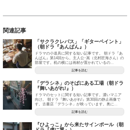
関連記事
「サクラクレパス」「ギターペイント」
（朝ドラ『あんぱん』）
ドラマの小道具に関する短い記事です。 朝ドラ『あ
んぱん』第14回から。主人公･嵩（北村匠海さん）の
部屋です。机の横には画材が置かれているの...
記事を読む
「デラシネ」のそばにある工場（朝ドラ
『舞いあがれ!』）
ドラマのセットに関する短い記事です。濃いマニア
向け。 朝ドラ『舞いあがれ!』第30回の静止画像で
す。古書店「デラシネ」が映っています。奥に...
記事を読む
『ひよっこ』から来たサインポール（朝
ドラ『虎に翼』）