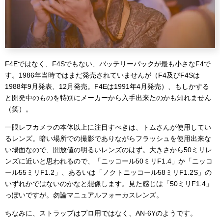
F4Eではなく、F4Sでもない、バッテリーパックが最も小さなF4で
す。1986年当時ではまだ発売されていませんが（F4及びF4Sは
1988年9月発表、12月発売。F4Eは1991年4月発売）、もしかする
と開発中のものを特別にメーカーから入手出来たのかも知れません
（笑）。
一眼レフカメラの本体以上に注目すべきは、トムさんが使用してい
るレンズ。暗い場所での撮影でありながらフラッシュを使用出来な
い場面なので、開放値の明るいレンズのはず。大きさから50ミリレ
ンズに近いと思われるので、「ニッコール50ミリF1.4」か「ニッコ
ール55ミリF1.2」、あるいは「ノクトニッコール58ミリF1.2S」の
いずれかではないのかなと想像します。見た感じは「50ミリF1.4」
っぽいですが。勿論マニュアルフォーカスレンズ。
ちなみに、ストラップはプロ用ではなく、AN-6Yのようです。