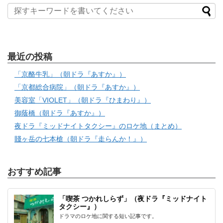
最近の投稿
「京酪牛乳」（朝ドラ『あすか』）
「京都総合病院」（朝ドラ『あすか』）
美容室「VIOLET」（朝ドラ『ひまわり』）
御蔭橋（朝ドラ『あすか』）
夜ドラ『ミッドナイトタクシー』のロケ地（まとめ）
賤ヶ岳の七本槍（朝ドラ『走らんか！』）
おすすめ記事
「喫茶 つかれしらず」（夜ドラ『ミッドナイト
タクシー』）
ドラマのロケ地に関する短い記事です。