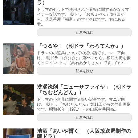
ラ）
ドラマのセットで使用された看板に関するかなりマ
イナーな話です。 朝ドラ『おちょやん』第7回か
ら。芝居茶屋「福富」のすぐそばです。右にある
看...
記事を読む
「つるや」（朝ドラ『わろてんか』）
ドラマの小道具についての短い話です。マニア向
け。 朝ドラ『ばけばけ』第86回から。松江の街を歩
くヒロイン･トキ（髙石あかりさん）です。白い...
記事を読む
洗濯洗剤「ニューサファイヤ」（朝ドラ
『ちむどんどん』）
ドラマの小道具に関する短い記事です。マニア向
け。 朝ドラ『ちむどんどん』第11回からの静止画像
です。昭和46年（1971年）の山原村共同売...
記事を読む
清酒「あいや暫く」（大阪放送局制作の
朝ドラ）