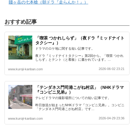
賤ヶ岳の七本槍（朝ドラ『走らんか！』）
おすすめ記事
「喫茶 つかれしらず」（夜ドラ『ミッドナイト
タクシー』）
ドラマのロケ地に関する短い記事です。
夜ドラ『ミッドナイトタクシー』第2回から。「喫茶 つかれ
しらず」とテント（と看板）に書かれています。…
2026-06-02 23:21
www.kuroji-kanban.com
「テンダネス門司港こがね村店」（NHKドラマ
『コンビニ兄弟』）
テレビドラマの撮影場所についての短い記事です。
昨日放送が始まったNHKドラマ『コンビニ兄弟』。コンビニ
「テンダネス門司港こがね村店」です…
2026-04-29 23:36
www.kuroji-kanban.com