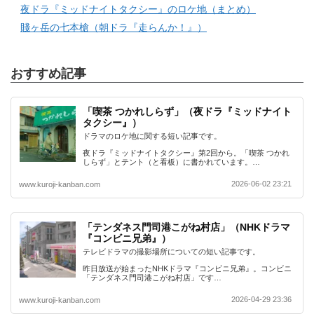
夜ドラ『ミッドナイトタクシー』のロケ地（まとめ）
賤ヶ岳の七本槍（朝ドラ『走らんか！』）
おすすめ記事
「喫茶 つかれしらず」（夜ドラ『ミッドナイト
タクシー』）
ドラマのロケ地に関する短い記事です。
夜ドラ『ミッドナイトタクシー』第2回から。「喫茶 つかれ
しらず」とテント（と看板）に書かれています。…
2026-06-02 23:21
www.kuroji-kanban.com
「テンダネス門司港こがね村店」（NHKドラマ
『コンビニ兄弟』）
テレビドラマの撮影場所についての短い記事です。
昨日放送が始まったNHKドラマ『コンビニ兄弟』。コンビニ
「テンダネス門司港こがね村店」です…
2026-04-29 23:36
www.kuroji-kanban.com