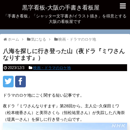
黒字看板‐大阪の手書き看板屋
「手書き看板」「シャッター文字書き/イラスト描き」を得意とする
大阪の看板屋です
ホーム
気になる
映画・ドラマのロケ地
八海を探しに行き登った山（夜ドラ『ミワさん
なりすます』）
2023/12/3
映画・ドラマのロケ地
ドラマのロケ地にごく関する短い記事です。
夜ドラ『ミワさんなりすます』第28回から。主人公･久保田ミワ
（松本穂香さん）と美羽さくら（恒松祐里さん）が失踪した八海崇
（堤真一さん）を探しに行き登った山です。