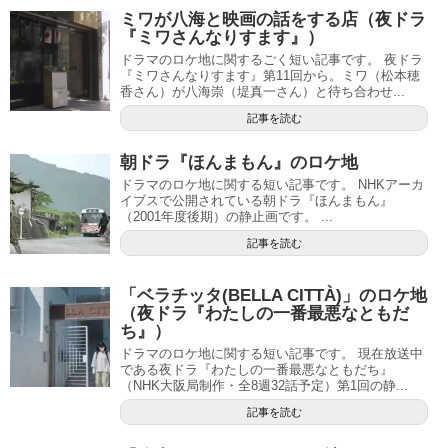
ミワが八海と映画の話をする店（夜ドラ
『ミワさんなりすます』）
ドラマのロケ地に関するごく短い記事です。 夜ドラ
『ミワさんなりすます』第11回から。ミワ（松本穂
香さん）が八海崇（堤真一さん）と待ち合わせ...
記事を読む
朝ドラ『ほんまもん』のロケ地
ドラマのロケ地に関する短い記事です。 NHKアーカ
イブスで公開されている朝ドラ『ほんまもん』
（2001年度後期）の静止画です。 ...
記事を読む
「ベラチッタ(BELLA CITTÀ)」のロケ地
（夜ドラ『わたしの一番最悪なともだ
ち』）
ドラマのロケ地に関する短い記事です。 現在放送中
である夜ドラ『わたしの一番最悪なともだち』
（NHK大阪局制作・全8週32話予定）第1回の静...
記事を読む