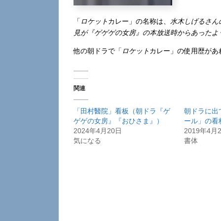
「
ロケット
カレー」の名称は、
水木しげるさん
見が『ゲゲゲの女房』の本放送時からあったよ
他の朝ドラで「
ロケット
カレー」の使用歴があ
関連
「田村醫院」看板（朝ドラ『ゲ
朝ドラに出
ゲゲの女房』『おひさま』）
ール」の看
2024年4月20日
2019年4月
気になる
書体