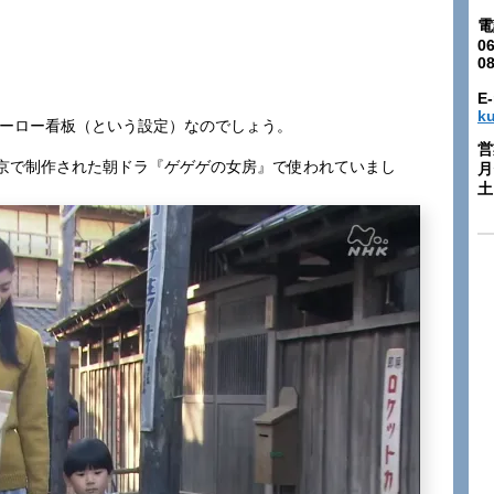
電
06
0
E-
k
ホーロー看板（という設定）なのでしょう。
営
京で制作された朝ドラ『ゲゲゲの女房』で使われていまし
月
土: