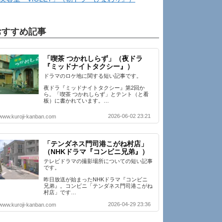
おすすめ記事
「喫茶 つかれしらず」（夜ドラ
『ミッドナイトタクシー』）
ドラマのロケ地に関する短い記事です。
夜ドラ『ミッドナイトタクシー』第2回か
ら。「喫茶 つかれしらず」とテント（と看
板）に書かれています。…
2026-06-02 23:21
www.kuroji-kanban.com
「テンダネス門司港こがね村店」
（NHKドラマ『コンビニ兄弟』）
テレビドラマの撮影場所についての短い記事
です。
昨日放送が始まったNHKドラマ『コンビニ
兄弟』。コンビニ「テンダネス門司港こがね
村店」です…
2026-04-29 23:36
www.kuroji-kanban.com