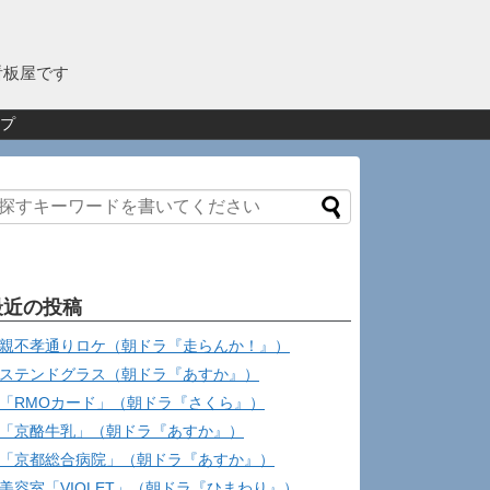
看板屋です
プ
最近の投稿
親不孝通りロケ（朝ドラ『走らんか！』）
ステンドグラス（朝ドラ『あすか』）
「RMOカード」（朝ドラ『さくら』）
「京酪牛乳」（朝ドラ『あすか』）
「京都総合病院」（朝ドラ『あすか』）
美容室「VIOLET」（朝ドラ『ひまわり』）