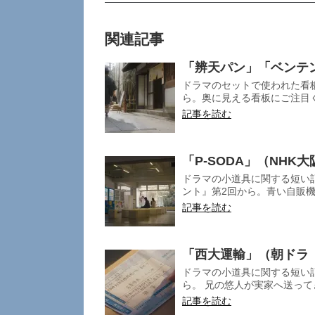
関連記事
「辨天パン」「ベンテ
ドラマのセットで使われた看板
ら。奥に見える看板にご注目く
記事を読む
「P-SODA」（NHK
ドラマの小道具に関する短い記
ント』第2回から。青い自販機
記事を読む
「西大運輸」（朝ドラ
ドラマの小道具に関する短い記
ら。 兄の悠人が実家へ送って
記事を読む