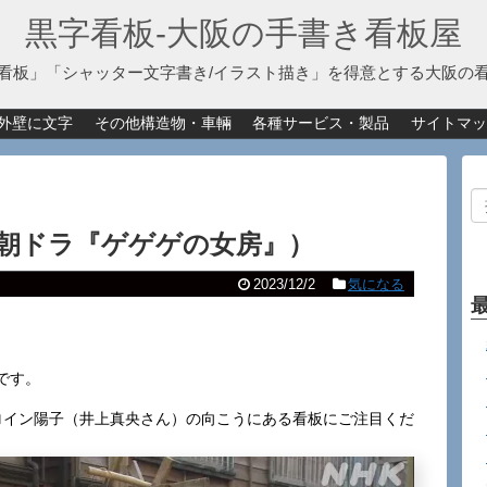
黒字看板‐大阪の手書き看板屋
看板」「シャッター文字書き/イラスト描き」を得意とする大阪の
外壁に文字
その他構造物・車輛
各種サービス・製品
サイトマッ
朝ドラ『ゲゲゲの女房』）
2023/12/2
気になる
です。
ロイン陽子（井上真央さん）の向こうにある看板にご注目くだ