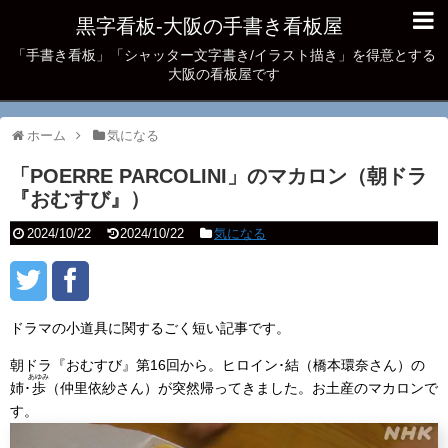
黒字看板‐大阪の手書き看板屋
「手書き看板」「シャッター文字書き/イラスト描き」を得意とする
大阪の看板屋です
ホーム
気になる
「POERRE PARCOLINI」のマカロン（朝ドラ
『おむすび』）
2024/10/22
2024/10/22
気になる
ドラマの小道具に関するごく短い記事です。
朝ドラ『おむすび』第16回から。ヒロイン･結（橋本環奈さん）の
あゆみ
姉･
歩
（仲里依紗さん）が突然帰ってきました。お土産のマカロンで
す。