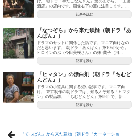
け。 朝ドラ『芋たこなんきん』第36回から。「工藤
酒店」の店内です。画像右下の瓶に注目します。...
記事を読む
『なつぞら』から来た鎖樋（朝ドラ『あ
んぱん』）
ドラマのセットに関係した話です。マニア向けなの
だと思います。 朝ドラ『あんぱん』第105回から。
ヒロインのぶ（今田美桜さん）の妹･蘭子（河...
記事を読む
「ヒマタン」の漂白剤（朝ドラ『ちむど
んどん』）
ドラマの小道具に関する短い記事です。マニア向
け。 東京制作の朝ドラでは、知る人ぞ知る「ヒマタ
ン」の製品群。 『ちむどんどん』第98回で、新...
記事を読む
『てっぱん』から来た建物（朝ドラ『カーネーショ