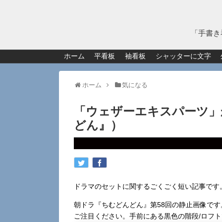
「手書き
ホーム
平看板
袖看板
シャッターに文字
ホーム
気になる
「ウェザーエキスパーツ」
どん』）
ドラマのセットに関するごくごく短い記事です
朝ドラ『ちむどんどん』第58回の静止画像で
ご注目ください。手前にある黒色の階段/ロフ