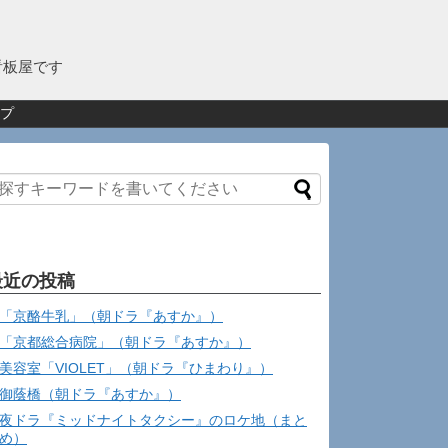
看板屋です
プ
最近の投稿
「京酪牛乳」（朝ドラ『あすか』）
「京都総合病院」（朝ドラ『あすか』）
美容室「VIOLET」（朝ドラ『ひまわり』）
御蔭橋（朝ドラ『あすか』）
夜ドラ『ミッドナイトタクシー』のロケ地（まと
め）