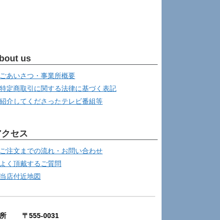
bout us
ごあいさつ・事業所概要
特定商取引に関する法律に基づく表記
紹介してくださったテレビ番組等
アクセス
ご注文までの流れ・お問い合わせ
よく頂戴するご質問
当店付近地図
所 〒555-0031