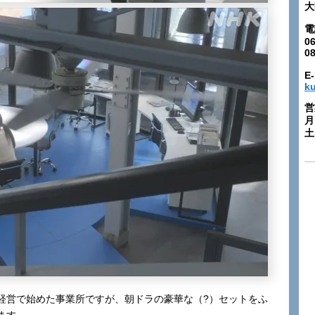
大
電
06
0
E-
k
営
月
土:
経営で始めた事業所ですが、朝ドラの豪華な（?）セットをふ