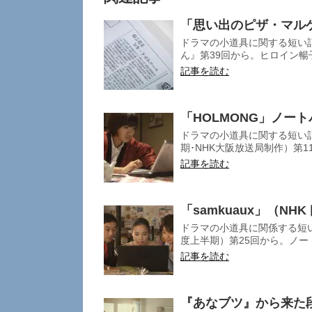
「思い出のピザ・マル
ドラマの小道具に関する短い
ん』第39回から。ヒロイン暢
記事を読む
「HOLMONG」ノー
ドラマの小道具に関する短い記
期･NHK大阪放送局制作）第11
記事を読む
「samkuaux」（NH
ドラマの小道具に関係する短い
度上半期）第25回から。ノート
記事を読む
『あなブツ』から来た