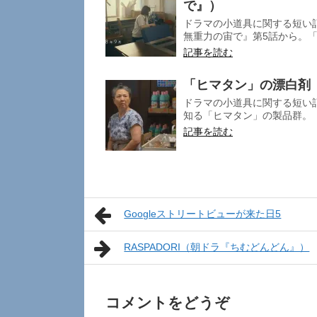
で』）
ドラマの小道具に関する短い
無重力の宙で』第5話から。「
記事を読む
「ヒマタン」の漂白剤
ドラマの小道具に関する短い
知る「ヒマタン」の製品群。 『
記事を読む
Googleストリートビューが来た日5
RASPADORI（朝ドラ『ちむどんどん』）
コメントをどうぞ