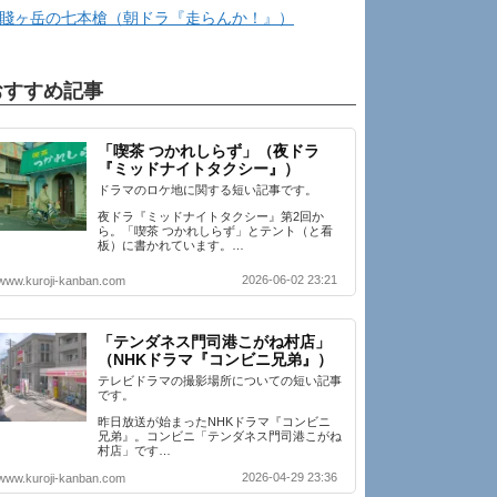
賤ヶ岳の七本槍（朝ドラ『走らんか！』）
おすすめ記事
「喫茶 つかれしらず」（夜ドラ
『ミッドナイトタクシー』）
ドラマのロケ地に関する短い記事です。
夜ドラ『ミッドナイトタクシー』第2回か
ら。「喫茶 つかれしらず」とテント（と看
板）に書かれています。…
2026-06-02 23:21
www.kuroji-kanban.com
「テンダネス門司港こがね村店」
（NHKドラマ『コンビニ兄弟』）
テレビドラマの撮影場所についての短い記事
です。
昨日放送が始まったNHKドラマ『コンビニ
兄弟』。コンビニ「テンダネス門司港こがね
村店」です…
2026-04-29 23:36
www.kuroji-kanban.com