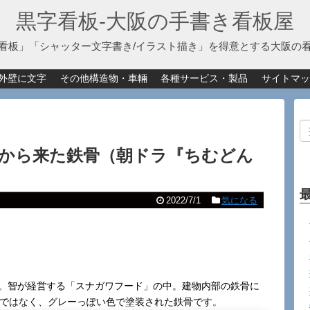
黒字看板‐大阪の手書き看板屋
看板」「シャッター文字書き/イラスト描き」を得意とする大阪の
外壁に文字
その他構造物・車輛
各種サービス・製品
サイトマッ
から来た鉄骨（朝ドラ『ちむどん
2022/7/1
気になる
。
す。智が経営する「スナガワフード」の中。建物内部の鉄骨に
トではなく、グレーっぽい色で塗装された鉄骨です。