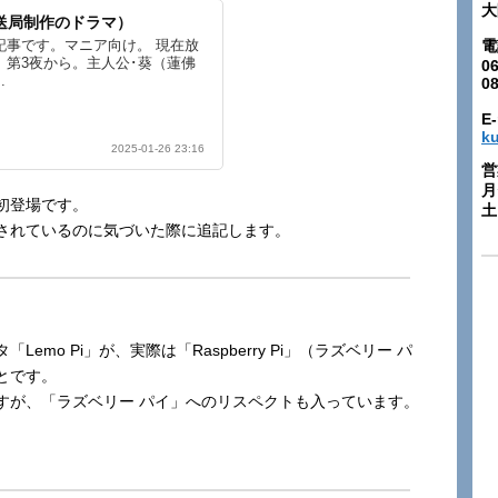
大
放送局制作のドラマ）
電
記事です。マニア向け。 現在放
第3夜から。主人公･葵（蓮佛
06
.
0
E-
k
2025-01-26 23:16
営
月
初登場です。
土:
されているのに気づいた際に追記します。
mo Pi」が、実際は「Raspberry Pi」（ラズベリー パ
とです。
すが、「ラズベリー パイ」へのリスペクトも入っています。