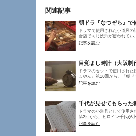
関連記事
朝ドラ『なつぞら』で
ドラマで使用された小道具の
食店で同じ洗剤が使われていま
記事を読む
目覚まし時計（大阪制
ドラマのセットで使用された
ょやん』第10回から。「朝ド
記事を読む
千代が見せてもらった
ドラマの小道具として使用さ
第2回から。ヒロイン千代が小
記事を読む