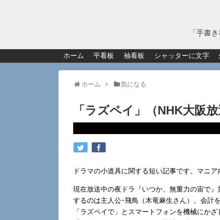
「手書き
ホーム
平看板
袖看板
シャッターに文字
ホーム
気になる
「ラズペイ」（NHK大阪
ドラマの小道具に関する短い記事です。マニア
現在放送中の夜ドラ『いつか、無重力の宙で』
するのは主人公･飛鳥（木竜麻生さん）。会計を
「ラズペイで」とスマートフォンを機械にかざ