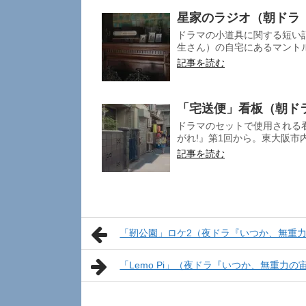
星家のラジオ（朝ドラ
ドラマの小道具に関する短い記
生さん）の自宅にあるマントル
記事を読む
「宅送便」看板（朝ド
ドラマのセットで使用される
がれ!』第1回から。東大阪市内
記事を読む
「靭公園」ロケ2（夜ドラ『いつか、無重
「Lemo Pi」（夜ドラ『いつか、無重力の