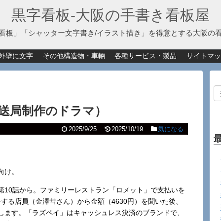
黒字看板‐大阪の手書き看板屋
看板」「シャッター文字書き/イラスト描き」を得意とする大阪の
外壁に文字
その他構造物・車輛
各種サービス・製品
サイトマッ
放送局制作のドラマ）
2025/9/25
2025/10/19
気になる
向け。
第10話から。ファミリーレストラン「ロメット」で支払いを
する店員（金澤彗さん）から金額（4630円）を聞いた後、
します。「ラズペイ」はキャッシュレス決済のブランドで、