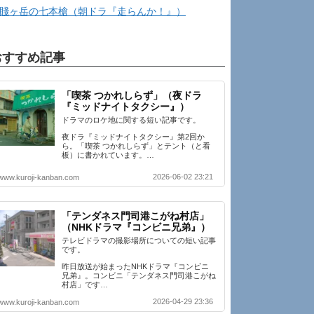
賤ヶ岳の七本槍（朝ドラ『走らんか！』）
おすすめ記事
「喫茶 つかれしらず」（夜ドラ
『ミッドナイトタクシー』）
ドラマのロケ地に関する短い記事です。
夜ドラ『ミッドナイトタクシー』第2回か
ら。「喫茶 つかれしらず」とテント（と看
板）に書かれています。…
2026-06-02 23:21
www.kuroji-kanban.com
「テンダネス門司港こがね村店」
（NHKドラマ『コンビニ兄弟』）
テレビドラマの撮影場所についての短い記事
です。
昨日放送が始まったNHKドラマ『コンビニ
兄弟』。コンビニ「テンダネス門司港こがね
村店」です…
2026-04-29 23:36
www.kuroji-kanban.com