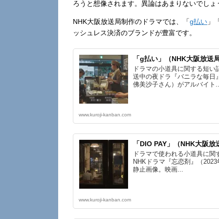
ろうと想像されます。異論はあまりないでしょ
NHK大阪放送局制作のドラマでは、「
g払い
」
ッシュレス決済のブランドが豊富です。
「g払い」（NHK大阪放送
ドラマの小道具に関する短い
送中の夜ドラ『バニラな毎日』
佛美沙子さん）がアルバイト..
www.kuroji-kanban.com
「DIO PAY」（NHK大阪
ドラマで使われる小道具に関
NHKドラマ『忘恋剤』（2023
静止画像。映画...
www.kuroji-kanban.com