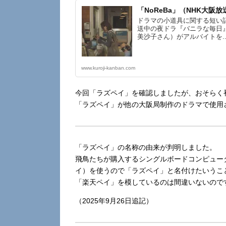
「NoReBa」（NHK大阪
ドラマの小道具に関する短い
送中の夜ドラ『バニラな毎日』
美沙子さん）がアルバイトを..
www.kuroji-kanban.com
今回「ラズペイ」を確認しましたが、おそらく
「ラズペイ」が他の大阪局制作のドラマで使用
「ラズペイ」の名称の由来が判明しました。
飛鳥たちが購入するシングルボードコンピュータ「Le
イ）を使うので「ラズペイ」と名付けたいうこ
「楽天ペイ」を模しているのは間違いないので
（2025年9月26日追記）