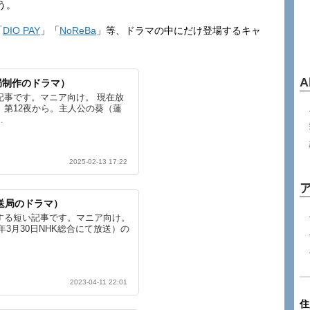
う。
「
DIO PAY
」「
NoReBa
」等、ドラマの中にだけ登場するキャ
A
局制作のドラマ）
記事です。マニア向け。 現在放
第12夜から。主人公の葵（蓮
.
2025-02-13 17:22
放送局のドラマ）
する短い記事です。マニア向け。
年3月30日NHK総合にて放送）の
2023-04-11 22:01
住