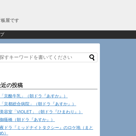
看板屋です
プ
最近の投稿
「京酪牛乳」（朝ドラ『あすか』）
「京都総合病院」（朝ドラ『あすか』）
美容室「VIOLET」（朝ドラ『ひまわり』）
御蔭橋（朝ドラ『あすか』）
夜ドラ『ミッドナイトタクシー』のロケ地（まと
め）