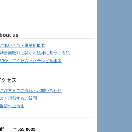
bout us
ごあいさつ・事業所概要
特定商取引に関する法律に基づく表記
紹介してくださったテレビ番組等
アクセス
ご注文までの流れ・お問い合わせ
よく頂戴するご質問
当店付近地図
所 〒555-0031