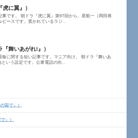
『虎に翼』）
事です。 朝ドラ『虎に翼』第97回から。星航一（岡田将
ピースです。置かれているラジ...
ラ『舞いあがれ!』）
看板に関する短い記事です。マニア向け。 朝ドラ『舞いあ
という設定です。公衆電話の向...
力の宙で』）
宙で』）