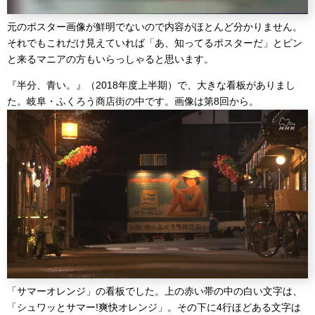
元のポスター画像が鮮明でないので内容がほとんど分かりません。
それでもこれだけ見えていれば「あ、知ってるポスターだ」とピン
と来るマニアの方もいらっしゃると思います。
『半分、青い。』（2018年度上半期）で、大きな看板がありまし
た。岐阜・ふくろう商店街の中です。画像は第8回から。
「サマーオレンジ」の看板でした。上の赤い帯の中の白い文字は、
「シュワッとサマー!爽快オレンジ」。その下に4行ほどある文字は