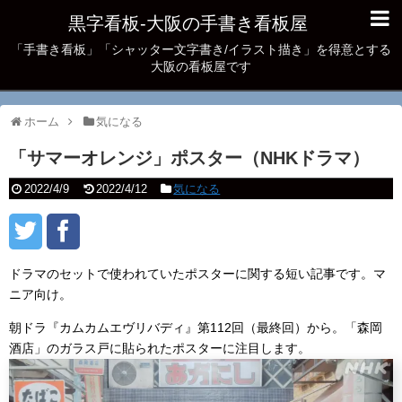
黒字看板‐大阪の手書き看板屋
「手書き看板」「シャッター文字書き/イラスト描き」を得意とする
大阪の看板屋です
ホーム
気になる
「サマーオレンジ」ポスター（NHKドラマ）
2022/4/9
2022/4/12
気になる
ドラマのセットで使われていたポスターに関する短い記事です。マ
ニア向け。
朝ドラ『カムカムエヴリバディ』第112回（最終回）から。「森岡
酒店」のガラス戸に貼られたポスターに注目します。