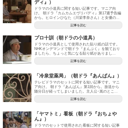
ディ』）
ドラマの小道具に関する短い記事です。マニア向
け。 朝ドラ『カムカムエヴリバディ』第17週予告編
から。ヒロインひなた（川栄李奈さん）と女優の...
記事を読む
プロ十訓（朝ドラの小道具）
ドラマの小道具として使用された貼り紙の話です。
NHKオンデマンドで朝ドラ『まんぷく』を観ており
ましたら、ちょっと気になる貼り紙がありまし...
記事を読む
「冷泉堂薬局」（朝ドラ『あんぱん』）
テレビドラマのセットに関する短い記事です。マニ
ア向け。 朝ドラ『あんぱん』第1回から。放送から
随分日が経ってしまいました。主人公･嵩のとこ...
記事を読む
「ヤマトミ」看板（朝ドラ『おちょや
ん』）
ドラマのセットで使用された看板に関する短い記事