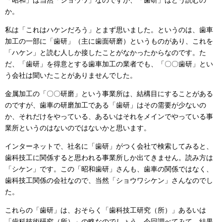
「昭和」は当然「ショウワ」なのですが、「歯研」はどう読むの
か。
私は「これはハケンだろう」とまず思いました。というのは、歯車
加工の一部に「歯研」（主に歯面研磨）というものがあり、これを
「ハケン」と読む人しか接したことがなかったからなのです。た
だ、「歯研」を得意とする歯車加工の業者でも、「〇〇歯研」とい
う会社は聞いたことがありませんでした。
金属加工の「〇〇研磨」という事業所は、結構目にすることがある
のですが、歯車の研磨加工である「歯研」はその需要が少ないの
か、それだけをやっている、あるいはそれをメインでやっている事
業所というのはないのではないかと思います。
インターネットで、社名に「歯研」がつく会社で検索してみると、
歯科技工に関係すると思われる事業所しか出てきません。読み方は
「シケン」です。この「昭和歯研」さんも、歯車の関係ではなく、
歯科技工関係の会社なので、当然「ショウワシケン」さんなのでし
た。
これらの「歯研」は、おそらく「歯科技工研究（所）」あるいは
「歯科技術研究（所）」の略なのでしょう。今回調べてみて、結果