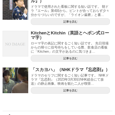
ル』）
ドラマで使用された看板に関する短い話です。 朝ド
ラ『エール』第4回から。ピントが合っておらず少々
分かりづらいのですが、「ライオン歯磨」と書...
記事を読む
KitchenとKitchin（英語とヘボン式ロー
マ字）
ローマ字の表記に関するごく短い話です。 先日現場
からの帰りに信号待ちをしている際、飲食店の看板
に「Kitchen」の文字があるのに気づきま...
記事を読む
「スカヨハ」（NHKドラマ『忘恋剤』）
ドラマのセリフに関するごく短い記事です。 NHKド
ラマ『忘恋剤』（2023年3月30日NHK総合にて放
送）の静止画像。映画を観た二人が喫茶...
記事を読む