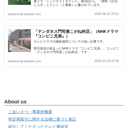
夜ドラ『ミッドナイトタクシー』第2回から。「喫茶 つかれ
しらず」とテント（と看板）に書かれています。…
2026-06-02 23:21
www.kuroji-kanban.com
「テンダネス門司港こがね村店」（NHKドラマ
『コンビニ兄弟』）
テレビドラマの撮影場所についての短い記事です。
昨日放送が始まったNHKドラマ『コンビニ兄弟』。コンビニ
「テンダネス門司港こがね村店」です…
2026-04-29 23:36
www.kuroji-kanban.com
About us
ごあいさつ・事業所概要
特定商取引に関する法律に基づく表記
紹介してくださったテレビ番組等