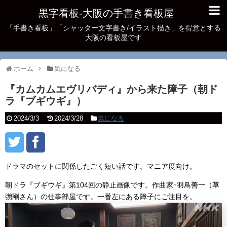
黒字看板‐大阪の手書き看板屋
「手書き看板」「シャッター文字書き/イラスト描き」を得意とする
大阪の看板屋です
ホーム
気になる
『カムカムエヴリバディ』から来た障子（朝ド
ラ『ブギウギ』）
2024/3/3
2024/3/28
気になる
ドラマのセットに関係したごく短い話です。マニア度向け。
朝ドラ『ブギウギ』第104回の静止画像です。作曲家･羽鳥善一（草
彅剛さん）の仕事部屋です。一番左にある障子にご注目を。