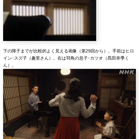
下の障子までが比較的よく見える画像（第29回から）。手前はヒロ
イン･スズ子（趣里さん）。右は羽鳥の息子･カツオ（髙田幸季く
ん）。