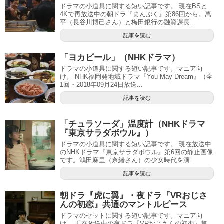
ドラマの小道具に関する短い記事です。 現在BSと
4Kで再放送中の朝ドラ『まんぷく』第86回から。萬
平（長谷川博己さん）と梅田銀行の融資課長...
記事を読む
「ヨカビール」（NHKドラマ）
ドラマの小道具に関する短い記事です。マニア向
け。 NHK福岡発地域ドラマ『You May Dream』（全
1回・2018年09月24日放送...
記事を読む
「チュラソーダ」温度計（NHKドラマ
『東京サラダボウル』）
ドラマの小道具に関する短い記事です。 現在放送中
のNHKドラマ『東京サラダボウル』第6回の静止画像
です。鴻田麻里（奈緒さん）の少女時代を演...
記事を読む
朝ドラ『虎に翼』・夜ドラ『VRおじさ
んの初恋』共通のマントルピース
ドラマのセットに関する短い記事です。マニア向
け。 現在放送中の夜ドラ『VRおじさんの初恋』第