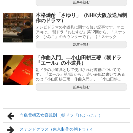
記事を読む
本格焼酎「さゆり」（NHK大阪放送局制
作のドラマ）
テレビドラマの小道具に関する短い記事です。マニ
ア向け。 朝ドラ『おむすび』第12回から。「スナッ
ク ひみこ」のカウンターです。【「スナック...
記事を読む
「作曲入門」―小山田耕三著（朝ドラ
『エール』の小道具）
朝ドラの小道具として使用された書籍についてで
す。 『エール』第4回から。 赤い表紙に書いてある
のは「小山田耕三著 作曲入門」。 「小山田耕...
記事を読む
向島電機乙女寮規則（朝ドラ『ひよっこ』）
ステンドグラス（東京制作の朝ドラ）4