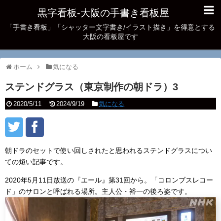
黒字看板‐大阪の手書き看板屋
「手書き看板」「シャッター文字書き/イラスト描き」を得意とする
大阪の看板屋です
ホーム
気になる
ステンドグラス（東京制作の朝ドラ）3
2020/5/11
2024/9/19
気になる
朝ドラのセットで使い回しされたと思われるステンドグラスについ
ての短い記事です。
2020年5月11日放送の『エール』第31回から。「コロンブスレコー
ド」のサロンと呼ばれる場所。主人公・裕一の後ろ姿です。