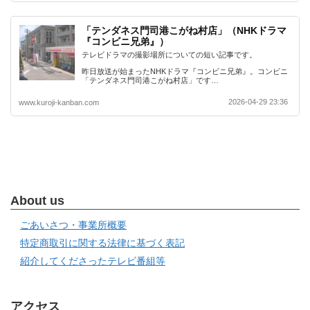
「テンダネス門司港こがね村店」（NHKドラマ
『コンビニ兄弟』）
テレビドラマの撮影場所についての短い記事です。
昨日放送が始まったNHKドラマ『コンビニ兄弟』。コンビニ
「テンダネス門司港こがね村店」です…
2026-04-29 23:36
www.kuroji-kanban.com
About us
ごあいさつ・事業所概要
特定商取引に関する法律に基づく表記
紹介してくださったテレビ番組等
アクセス