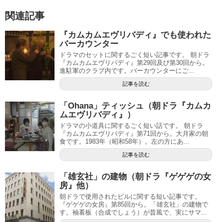
関連記事
『カムカムエヴリバディ』でも使われた
バーカウンター
ドラマのセットに関するごく短い記事です。 朝ドラ
『カムカムエヴリバディ』第29回及び第30回から。
進駐軍のクラブ内です。バーカウンターにご...
記事を読む
「Ohana」ティッシュ（朝ドラ『カムカ
ムエヴリバディ』）
ドラマの小道具に関するごく短い話です。 朝ドラ
『カムカムエヴリバディ』第71回から。大月家の朝
食です。1983年（昭和58年）。左の方にあ...
記事を読む
「雄玄社」の建物（朝ドラ『ゲゲゲの女
房』他）
朝ドラで使用されたビルに関する短い記事です。
『ゲゲゲの女房』第85回から。「雄玄社」の建物で
す。袖看板（合成でしょう）が昔風で、実にサマ...