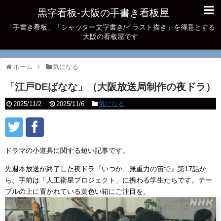
黒字看板‐大阪の手書き看板屋
「手書き看板」「シャッター文字書き/イラスト描き」を得意とする
大阪の看板屋です
ホーム
気になる
「江戸DEばなな」（大阪放送局制作の夜ドラ）
2025/11/2
2025/11/6
気になる
ドラマの小道具に関する短い記事です。
先週本放送が終了した夜ドラ『いつか、無重力の宙で』第17話か
ら。手前は「人工衛星プロジェクト」に携わる学生たちです。テー
ブルの上に置かれている黄色い箱にご注目を。