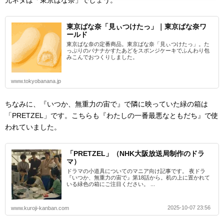
東京ばな奈「見ぃつけたっ」｜東京ばな奈ワ
ールド
東京ばな奈の定番商品。東京ばな奈「見ぃつけたっ」。た
っぷりのバナナかすたあどをスポンジケーキでふんわり包
みこんでおつくりしました。
www.tokyobanana.jp
ちなみに、『いつか、無重力の宙で』で隣に映っていた緑の箱は
「PRETZEL」です。こちらも『わたしの一番最悪なともだち』で使
われていました。
「PRETZEL」（NHK大阪放送局制作のドラ
マ）
ドラマの小道具についてのマニア向け記事です。 夜ドラ
『いつか、無重力の宙で』第18話から。机の上に置かれて
いる緑色の箱にご注目ください。 ...
2025-10-07 23:56
www.kuroji-kanban.com