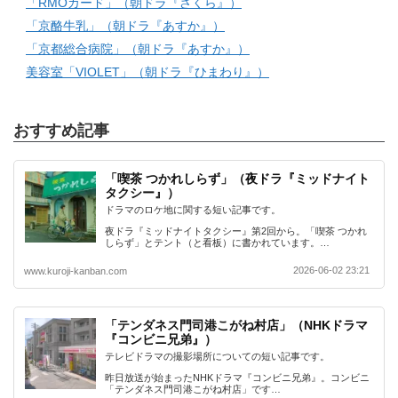
「RMOカード」（朝ドラ『さくら』）
「京酪牛乳」（朝ドラ『あすか』）
「京都総合病院」（朝ドラ『あすか』）
美容室「VIOLET」（朝ドラ『ひまわり』）
おすすめ記事
「喫茶 つかれしらず」（夜ドラ『ミッドナイト
タクシー』）
ドラマのロケ地に関する短い記事です。
夜ドラ『ミッドナイトタクシー』第2回から。「喫茶 つかれ
しらず」とテント（と看板）に書かれています。…
2026-06-02 23:21
www.kuroji-kanban.com
「テンダネス門司港こがね村店」（NHKドラマ
『コンビニ兄弟』）
テレビドラマの撮影場所についての短い記事です。
昨日放送が始まったNHKドラマ『コンビニ兄弟』。コンビニ
「テンダネス門司港こがね村店」です…