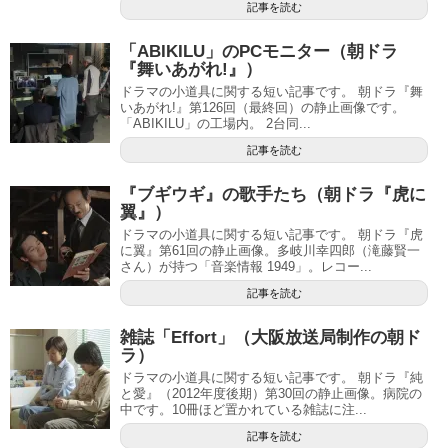
記事を読む
「ABIKILU」のPCモニター（朝ドラ
『舞いあがれ!』）
ドラマの小道具に関する短い記事です。 朝ドラ『舞
いあがれ!』第126回（最終回）の静止画像です。
「ABIKILU」の工場内。 2台同...
記事を読む
『ブギウギ』の歌手たち（朝ドラ『虎に
翼』）
ドラマの小道具に関する短い記事です。 朝ドラ『虎
に翼』第61回の静止画像。多岐川幸四郎（滝藤賢一
さん）が持つ「音楽情報 1949」。レコー...
記事を読む
雑誌「Effort」（大阪放送局制作の朝ド
ラ）
ドラマの小道具に関する短い記事です。 朝ドラ『純
と愛』（2012年度後期）第30回の静止画像。病院の
中です。10冊ほど置かれている雑誌に注...
記事を読む