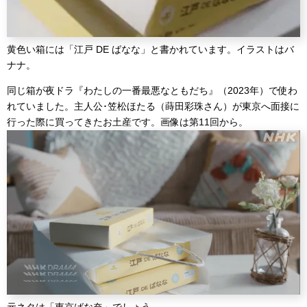
黄色い箱には「江戸 DE ばなな」と書かれています。イラストはバ
ナナ。
同じ箱が夜ドラ『わたしの一番最悪なともだち』（2023年）で使わ
れていました。主人公･笠松ほたる（蒔田彩珠さん）が東京へ面接に
行った際に買ってきたお土産です。画像は第11回から。
元ネタは「東京ばな奈」でしょう。