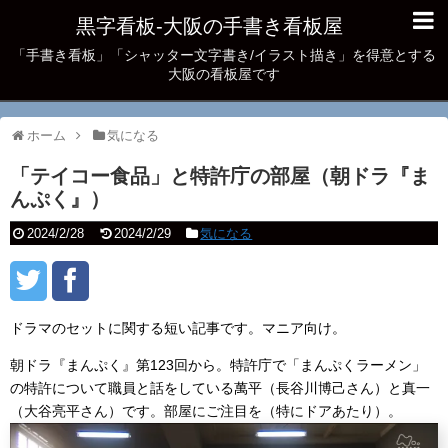
黒字看板‐大阪の手書き看板屋
「手書き看板」「シャッター文字書き/イラスト描き」を得意とする
大阪の看板屋です
ホーム
気になる
「テイコー食品」と特許庁の部屋（朝ドラ『ま
んぷく』）
2024/2/28
2024/2/29
気になる
ドラマのセットに関する短い記事です。マニア向け。
朝ドラ『まんぷく』第123回から。特許庁で「まんぷくラーメン」
の特許について職員と話をしている萬平（長谷川博己さん）と真一
（大谷亮平さん）です。部屋にご注目を（特にドアあたり）。