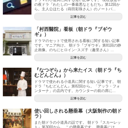
の夜ドラ『わたしの一番最悪なともだち』第12回か
ら。主人公ほたる（蒔田彩珠さん）のノートパ...
記事を読む
「村西醫院」看板（朝ドラ『ブギウ
ギ』）
ドラマのセットで使用される看板に関する短い記事
です。マニア向け。 朝ドラ『ブギウギ』第81回の静
止画像。のちにヒロイン･スズ子（趣里さん）...
記事を読む
『なつぞら』から来たイス（朝ドラ『ち
むどんどん』）
ドラマで使われる小道具に関する短い記事です。 朝
ドラ『ちむどんどん』第82回から。「アッラ・フォ
ンターナ」の店内です。カウンターの前の席に...
記事を読む
使い回しされる懸垂幕（大阪制作の朝ド
ラ）
また朝ドラの小道具の話です。 朝ドラ『スカーレッ
ト』第30回から。 この懸垂幕です。 懸垂幕には、