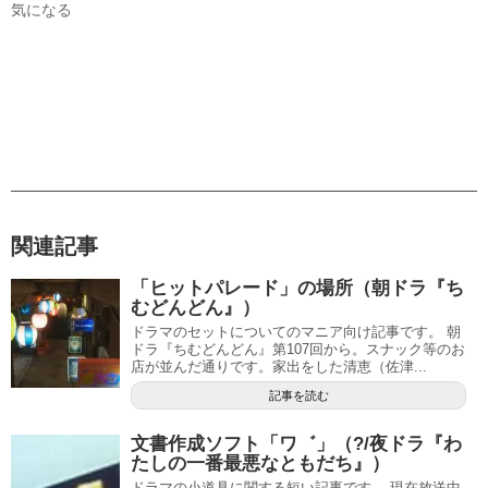
気になる
関連記事
「ヒットパレード」の場所（朝ドラ『ち
むどんどん』）
ドラマのセットについてのマニア向け記事です。 朝
ドラ『ちむどんどん』第107回から。スナック等のお
店が並んだ通りです。家出をした清恵（佐津...
記事を読む
文書作成ソフト「ワ゛」（?/夜ドラ『わ
たしの一番最悪なともだち』）
ドラマの小道具に関する短い記事です。 現在放送中