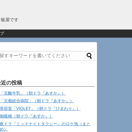
看板屋です
プ
最近の投稿
「京酪牛乳」（朝ドラ『あすか』）
「京都総合病院」（朝ドラ『あすか』）
美容室「VIOLET」（朝ドラ『ひまわり』）
御蔭橋（朝ドラ『あすか』）
夜ドラ『ミッドナイトタクシー』のロケ地（まと
め）