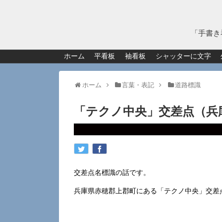
「手書き
ホーム
平看板
袖看板
シャッターに文字
ホーム
言葉・表記
道路標識
「テクノ中央」交差点（兵
交差点名標識の話です。
兵庫県赤穂郡上郡町にある「テクノ中央」交差点