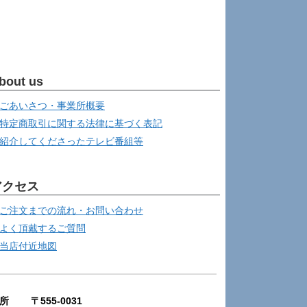
bout us
ごあいさつ・事業所概要
特定商取引に関する法律に基づく表記
紹介してくださったテレビ番組等
アクセス
ご注文までの流れ・お問い合わせ
よく頂戴するご質問
当店付近地図
所 〒555-0031