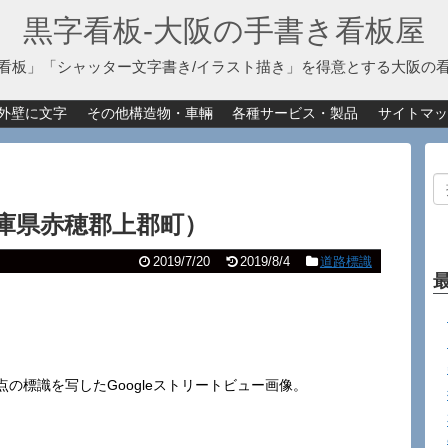
黒字看板‐大阪の手書き看板屋
看板」「シャッター文字書き/イラスト描き」を得意とする大阪の
外壁に文字
その他構造物・車輛
各種サービス・製品
サイトマッ
庫県赤穂郡上郡町）
2019/7/20
2019/8/4
道路標識
の標識を写したGoogleストリートビュー画像。