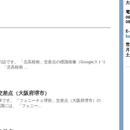
大
電
06
0
E-
k
営
月
土:
話です。 「北高校南」交差点の標識画像（Googleストリ
「北高校南 ...
交差点（大阪府堺市）
事です。 「フェニーチェ堺前」交差点（大阪府堺市）の
識には、 「フェニー...