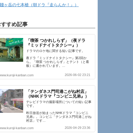
賤ヶ岳の七本槍（朝ドラ『走らんか！』）
おすすめ記事
「喫茶 つかれしらず」（夜ドラ
『ミッドナイトタクシー』）
ドラマのロケ地に関する短い記事です。
夜ドラ『ミッドナイトタクシー』第2回か
ら。「喫茶 つかれしらず」とテント（と看
板）に書かれています。…
2026-06-02 23:21
www.kuroji-kanban.com
「テンダネス門司港こがね村店」
（NHKドラマ『コンビニ兄弟』）
テレビドラマの撮影場所についての短い記事
です。
昨日放送が始まったNHKドラマ『コンビニ
兄弟』。コンビニ「テンダネス門司港こがね
村店」です…
2026-04-29 23:36
www.kuroji-kanban.com