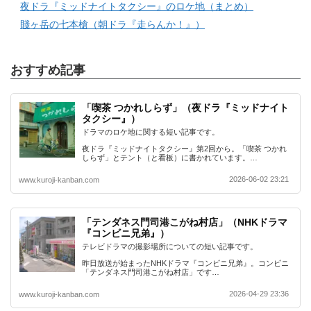
夜ドラ『ミッドナイトタクシー』のロケ地（まとめ）
賤ヶ岳の七本槍（朝ドラ『走らんか！』）
おすすめ記事
「喫茶 つかれしらず」（夜ドラ『ミッドナイト
タクシー』）
ドラマのロケ地に関する短い記事です。
夜ドラ『ミッドナイトタクシー』第2回から。「喫茶 つかれ
しらず」とテント（と看板）に書かれています。…
2026-06-02 23:21
www.kuroji-kanban.com
「テンダネス門司港こがね村店」（NHKドラマ
『コンビニ兄弟』）
テレビドラマの撮影場所についての短い記事です。
昨日放送が始まったNHKドラマ『コンビニ兄弟』。コンビニ
「テンダネス門司港こがね村店」です…
2026-04-29 23:36
www.kuroji-kanban.com