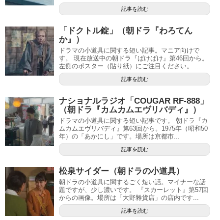
記事を読む
「ドクトル錠」（朝ドラ『わろてん
か』）
ドラマの小道具に関する短い記事。マニア向けで
す。 現在放送中の朝ドラ『ばけばけ』第46回から。
左側のポスター（貼り紙）にご注目ください。 ...
記事を読む
ナショナルラジオ「COUGAR RF-888」
（朝ドラ『カムカムエヴリバディ』）
ドラマの小道具に関する短い記事です。 朝ドラ『カ
ムカムエヴリバディ』第63回から。1975年（昭和50
年）の「あかにし」です。場所は京都市...
記事を読む
松泉サイダー（朝ドラの小道具）
朝ドラの小道具に関するごく短い話。マイナーな話
題ですが、少し濃いです。 『スカーレット』第57回
からの画像。場所は「大野雜貨店」の店内です...
記事を読む