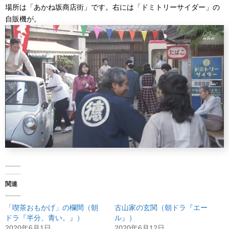
場所は「あかね坂商店街」です。右には「ドミトリーサイダー」の
自販機が。
関連
「喫茶おもかげ」の欄間（朝
古山家の玄関（朝ドラ『エー
ドラ『半分、青い。』）
ル』）
2020年6月1日
2020年6月12日