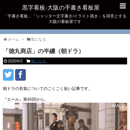
黒字看板‐大阪の手書き看板屋
「手書き看板」「シャッター文字書き/イラスト描き」を得意とする
大阪の看板屋です
ホーム
気になる
「徳丸商店」の半纏（朝ドラ）
2020/6/3
気になる
朝ドラの衣装についてのごくごく短い記事です。
『エール』第45回から。