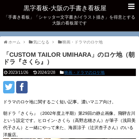
黒字看板‐大阪の手書き看板屋
「手書き看板」「シャッター文字書き/イラスト描き」を得意とする
大阪の看板屋です
ホーム
気になる
映画・ドラマのロケ地
「CUSTOM TAILOR UMIHARA」のロケ地（朝
ドラ『さくら』）
2023/11/26
2024/2/28
映画・ドラマのロケ地
ドラマのロケ地に関するごく短い記事。濃いマニア向け。
朝ドラ『さくら』（2002年度上半期）第29回の静止画像。飛騨古川
という設定です。ヒロイン･さくら（高野志穂さん）が筆子（浅田美
代子さん）と一緒にやって来た、海原涼子（辻沢杏子さん）のいる
洋服店。