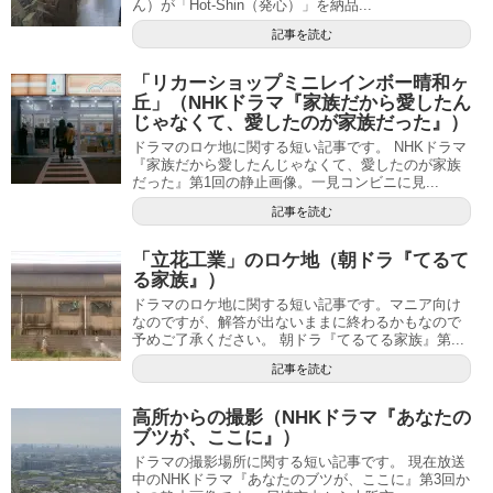
ん）が「Hot-Shin（発心）」を納品...
記事を読む
「リカーショップミニレインボー晴和ヶ
丘」（NHKドラマ『家族だから愛したん
じゃなくて、愛したのが家族だった』）
ドラマのロケ地に関する短い記事です。 NHKドラマ
『家族だから愛したんじゃなくて、愛したのが家族
だった』第1回の静止画像。一見コンビニに見...
記事を読む
「立花工業」のロケ地（朝ドラ『てるて
る家族』）
ドラマのロケ地に関する短い記事です。マニア向け
なのですが、解答が出ないままに終わるかもなので
予めご了承ください。 朝ドラ『てるてる家族』第...
記事を読む
高所からの撮影（NHKドラマ『あなたの
ブツが、ここに』）
ドラマの撮影場所に関する短い記事です。 現在放送
中のNHKドラマ『あなたのブツが、ここに』第3回か