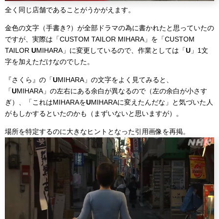
全く同じ店舗であることがうかがえます。
金色の文字（手書き?）が全部ドラマの為に書かれたと思っていたの
ですが、実際は「CUSTOM TAILOR MIHARA」を「CUSTOM
TAILOR
U
MIHARA」に変更しているので、作業としては「
U
」1文
字を加えただけなのでした。
『さくら』の「
U
MIHARA」の文字をよく見てみると、
「
U
MIHARA」の左右にある余白が異なるので（左の余白が小さす
ぎ）、「これはMIHARAを
U
MIHARAに変えたんだな」と気づいた人
がもしかするといたのかも（まずいないと思いますが）。
場所を特定するのに大きなヒントとなった引用画像を再掲。