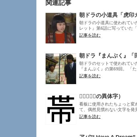
関連記事
朝ドラの小道具「虎印
朝ドラの小道具に使われてい
レット』第6話に写っていた「
記事を読む
朝ドラ『まんぷく』「
朝ドラのセットで使われていた
『まんぷく』の第69回。 「た
記事を読む
「𢃄」（帯の異体字）
看板に使用されたちょっと変
て、偶然見慣れない文字を発見しま
記事を読む