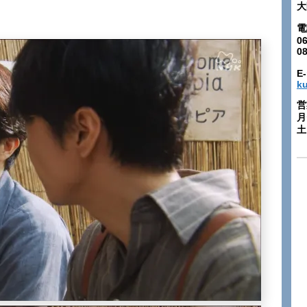
大
電
06
0
E-
k
営
月
土: