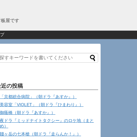
看板屋です
プ
最近の投稿
「京都総合病院」（朝ドラ『あすか』）
美容室「VIOLET」（朝ドラ『ひまわり』）
御蔭橋（朝ドラ『あすか』）
夜ドラ『ミッドナイトタクシー』のロケ地（まと
め）
賤ヶ岳の七本槍（朝ドラ『走らんか！』）