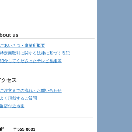
bout us
ごあいさつ・事業所概要
特定商取引に関する法律に基づく表記
紹介してくださったテレビ番組等
アクセス
ご注文までの流れ・お問い合わせ
よく頂戴するご質問
当店付近地図
所 〒555-0031