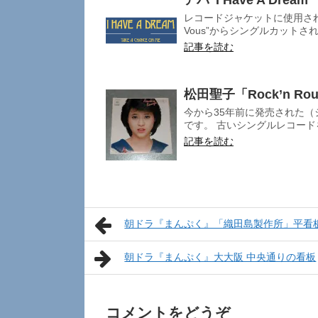
アバ”I Have A Dr
レコードジャケットに使用された
Vous”からシングルカットさ
記事を読む
松田聖子「Rock’n R
今から35年前に発売された
です。 古いシングルレコード
記事を読む
朝ドラ『まんぷく』「織田島製作所」平看
朝ドラ『まんぷく』大大阪 中央通りの看板
コメントをどうぞ