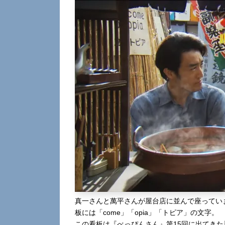
真一さんと萬平さんが屋台店に並んで座ってい
板には「come」「opia」「トピア」の文字。
この看板は『べっぴんさん』第15回に出てき