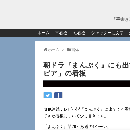
「手書き
ホーム
平看板
袖看板
シャッターに文字
ホーム
書体
朝ドラ『まんぷく』にも出てきた
ピア」の看板
NHK連続テレビ小説『まんぷく』に出てくる
てきた看板について少し書きます。
『まんぷく』第79回放送の1シーン。