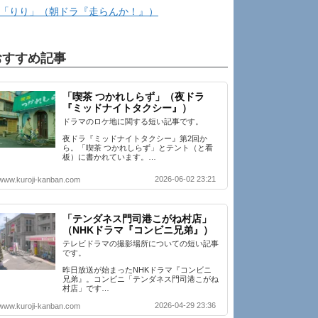
「りり」（朝ドラ『走らんか！』）
おすすめ記事
「喫茶 つかれしらず」（夜ドラ
『ミッドナイトタクシー』）
ドラマのロケ地に関する短い記事です。
夜ドラ『ミッドナイトタクシー』第2回か
ら。「喫茶 つかれしらず」とテント（と看
板）に書かれています。…
2026-06-02 23:21
www.kuroji-kanban.com
「テンダネス門司港こがね村店」
（NHKドラマ『コンビニ兄弟』）
テレビドラマの撮影場所についての短い記事
です。
昨日放送が始まったNHKドラマ『コンビニ
兄弟』。コンビニ「テンダネス門司港こがね
村店」です…
2026-04-29 23:36
www.kuroji-kanban.com