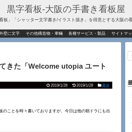
黒字看板‐大阪の手書き看板屋
看板」「シャッター文字書き/イラスト描き」を得意とする大阪の
外壁に文字
その他構造物・車輛
各種サービス・製品
サイトマッ
「Welcome utopia ユート
2019/1/28
2019/1/28
書体
看板のことを時々書いておりますが、今日は他の朝ドラにも出