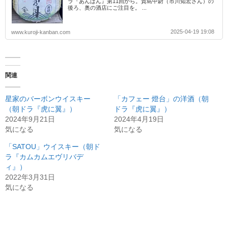
ラ『あんぱん』第11回から。貴島中尉（市川知宏さん）の
後ろ、奥の酒店にご注目を。 ...
2025-04-19 19:08
www.kuroji-kanban.com
関連
星家のバーボンウイスキー
「カフェー 燈台」の洋酒（朝
（朝ドラ『虎に翼』）
ドラ『虎に翼』）
2024年9月21日
2024年4月19日
気になる
気になる
「SATOU」ウイスキー（朝ド
ラ『カムカムエヴリバデ
ィ』）
2022年3月31日
気になる