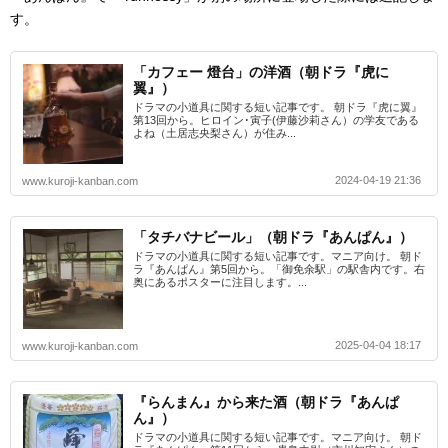
す。
「カフェー 燈台」の洋酒（朝ドラ『虎に
翼』）
ドラマの小道具に関する短い記事です。 朝ドラ『虎に翼』
第13回から。ヒロイン･寅子(伊藤沙莉さん）の学友である
よね（土居志央梨さん）が住み...
2024-04-19 21:36
www.kuroji-kanban.com
「タチバナビール」（朝ドラ『あんぱん』）
ドラマの小道具に関する短い記事です。マニア向け。 朝ド
ラ『あんぱん』第5回から。「御免余駅」の駅舎内です。右
奥にあるポスターに注目します。...
2025-04-04 18:17
www.kuroji-kanban.com
『らんまん』から来た酒（朝ドラ『あんぱ
ん』）
ドラマの小道具に関する短い記事です。マニア向け。 朝ド