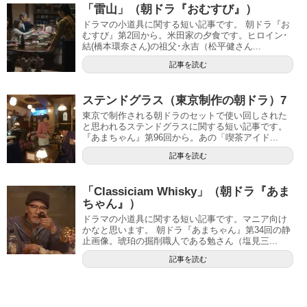
「雷山」（朝ドラ『おむすび』）
ドラマの小道具に関する短い記事です。 朝ドラ『お
むすび』第2回から。米田家の夕食です。ヒロイン･
結(橋本環奈さん)の祖父･永吉（松平健さん...
記事を読む
ステンドグラス（東京制作の朝ドラ）7
東京で制作される朝ドラのセットで使い回しされた
と思われるステンドグラスに関する短い記事です。
『あまちゃん』第96回から。あの「喫茶アイド...
記事を読む
「Classiciam Whisky」（朝ドラ『あま
ちゃん』）
ドラマの小道具に関する短い記事です。マニア向け
かなと思います。 朝ドラ『あまちゃん』第34回の静
止画像。琥珀の掘削職人である勉さん（塩見三...
記事を読む