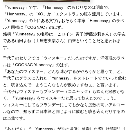
「Yunnessy」です。「Hennessy」のもじりなのは明白で、
「Hennessy」の「XO」か「エクストラ」の瓶を流用しています。
「Yunnessy」の上にある文字はおそらく本家「Hennessy」のラベ
ルと同様に「COGNAC」のはず。
銘柄「Yunnessy」の名称は、ヒロイン･寅子(伊藤沙莉さん）の学友
である山田よね（土居志央梨さん）由来ということだと思われま
す。
千代子のセリフでは「ウィスキー」だったのですが、洋酒瓶のラベ
ルは「COGNAC Yunnessy」のはず。
「あなたのウィスキー、どんな味がするがやろうかと思うて」と、
千代子はグラスに入れた「Yunnessy」をストレートでぐいっと飲む
と、咳き込んで「ようこんなもんが飲めますねぇ」と言います。
千代子はウィスキーもブランデー（コニャック）も飲んだ経験がな
く、「Yunnessy」をウィスキーだと思って飲んだのでしょう。
ウィスキーにしてもブランデーにしてもかなり度数の高いアルコー
ルなので、知らずに日本酒と同じように飲むと咳き込んだりするの
は当然です。
『あんぱん』で「Yunnessy」が別の場所に登場した際には追記しま