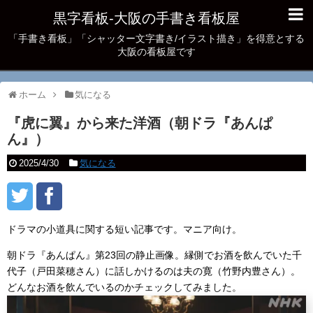
黒字看板‐大阪の手書き看板屋
「手書き看板」「シャッター文字書き/イラスト描き」を得意とする
大阪の看板屋です
ホーム
気になる
『虎に翼』から来た洋酒（朝ドラ『あんぱ
ん』）
2025/4/30
気になる
ドラマの小道具に関する短い記事です。マニア向け。
朝ドラ『あんぱん』第23回の静止画像。縁側でお酒を飲んでいた千
代子（戸田菜穂さん）に話しかけるのは夫の寛（竹野内豊さん）。
どんなお酒を飲んでいるのかチェックしてみました。