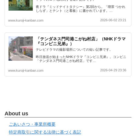
夜ドラ『ミッドナイトタクシー』第2回から。「喫茶 つかれ
しらず」とテント（と看板）に書かれています。…
2026-06-02 23:21
www.kuroji-kanban.com
「テンダネス門司港こがね村店」（NHKドラマ
『コンビニ兄弟』）
テレビドラマの撮影場所についての短い記事です。
昨日放送が始まったNHKドラマ『コンビニ兄弟』。コンビニ
「テンダネス門司港こがね村店」です…
2026-04-29 23:36
www.kuroji-kanban.com
About us
ごあいさつ・事業所概要
特定商取引に関する法律に基づく表記