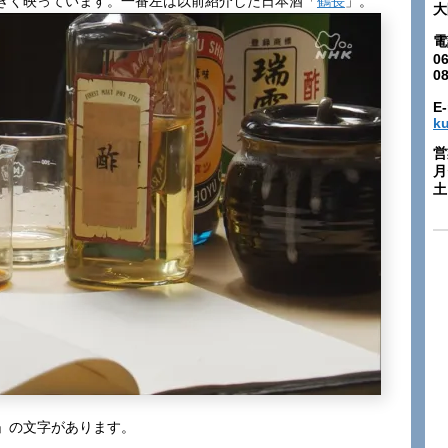
きく映っています。一番左は以前紹介した日本酒「
鶴長
」。
大
電
06
0
E-
k
営
月
土:
」の文字があります。