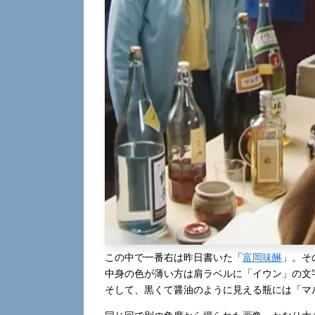
この中で一番右は昨日書いた「
富岡味醂
」。そ
中身の色が薄い方は肩ラベルに「イウン」の文
そして、黒くて醤油のように見える瓶には「マ