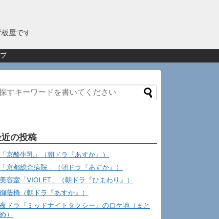
看板屋です
プ
最近の投稿
「京酪牛乳」（朝ドラ『あすか』）
「京都総合病院」（朝ドラ『あすか』）
美容室「VIOLET」（朝ドラ『ひまわり』）
御蔭橋（朝ドラ『あすか』）
夜ドラ『ミッドナイトタクシー』のロケ地（まと
め）