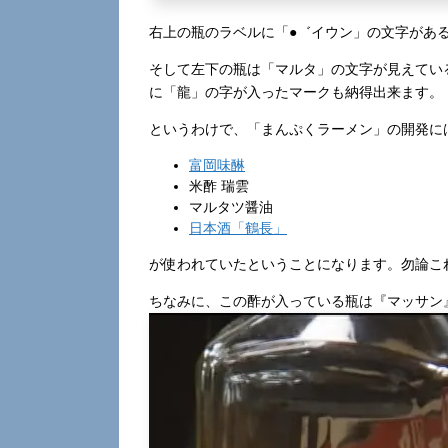
右上の瓶のラベルに「●゛イウン」の文字がある
そして左下の瓶は「マルタ」の文字が見えてい
に「龍」の字が入ったマークも納得出来ます。
というわけで、「まんぷくラーメン」の開発に
富岡味醂
米酢 瑞雲
マルタツ醤油
日本酒「鶴長」
が使われていたということになります。勿論こ
ちなみに、この酢が入っている瓶は『マッサン