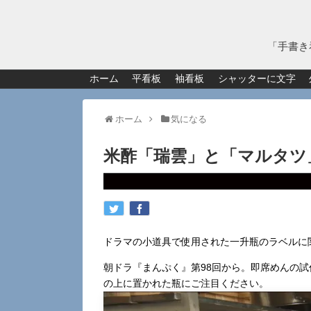
「手書き
ホーム
平看板
袖看板
シャッターに文字
ホーム
気になる
米酢「瑞雲」と「マルタツ
ドラマの小道具で使用された一升瓶のラベルに
朝ドラ『まんぷく』第98回から。即席めんの
の上に置かれた瓶にご注目ください。