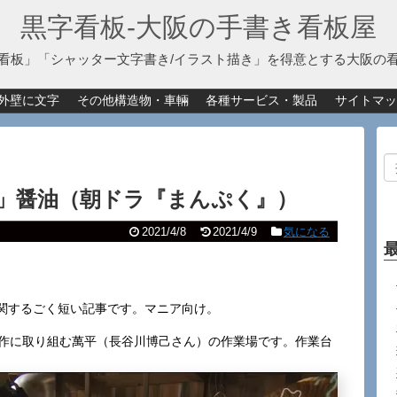
黒字看板‐大阪の手書き看板屋
看板」「シャッター文字書き/イラスト描き」を得意とする大阪の
外壁に文字
その他構造物・車輛
各種サービス・製品
サイトマッ
」醤油（朝ドラ『まんぷく』）
2021/4/8
2021/4/9
気になる
関するごく短い記事です。マニア向け。
試作に取り組む萬平（長谷川博己さん）の作業場です。作業台