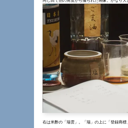
同じ回で別の角度から撮られた画像。かなり大
右は米酢の「瑞雲」。「瑞」の上に「登録商標