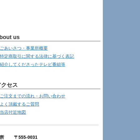
bout us
ごあいさつ・事業所概要
特定商取引に関する法律に基づく表記
紹介してくださったテレビ番組等
アクセス
ご注文までの流れ・お問い合わせ
よく頂戴するご質問
当店付近地図
所 〒555-0031