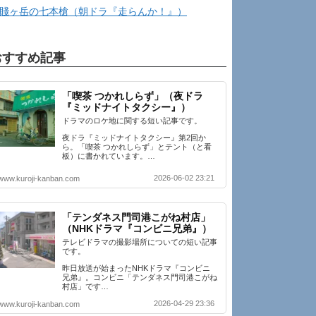
賤ヶ岳の七本槍（朝ドラ『走らんか！』）
おすすめ記事
「喫茶 つかれしらず」（夜ドラ
『ミッドナイトタクシー』）
ドラマのロケ地に関する短い記事です。
夜ドラ『ミッドナイトタクシー』第2回か
ら。「喫茶 つかれしらず」とテント（と看
板）に書かれています。…
2026-06-02 23:21
www.kuroji-kanban.com
「テンダネス門司港こがね村店」
（NHKドラマ『コンビニ兄弟』）
テレビドラマの撮影場所についての短い記事
です。
昨日放送が始まったNHKドラマ『コンビニ
兄弟』。コンビニ「テンダネス門司港こがね
村店」です…
2026-04-29 23:36
www.kuroji-kanban.com