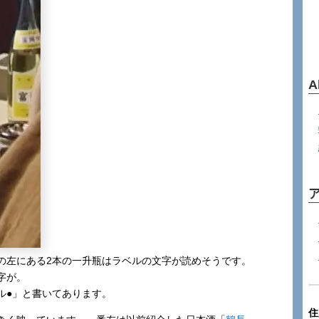
A
の左にある2本の一升瓶はラベルの文字が読めそうです。
字が。
ル●」と書いてあります。
住