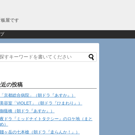
看板屋です
プ
最近の投稿
「京都総合病院」（朝ドラ『あすか』）
美容室「VIOLET」（朝ドラ『ひまわり』）
御蔭橋（朝ドラ『あすか』）
夜ドラ『ミッドナイトタクシー』のロケ地（まと
め）
賤ヶ岳の七本槍（朝ドラ『走らんか！』）