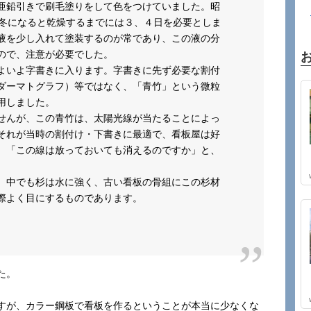
亜鉛引きで刷毛塗りをして色をつけていました。昭
、冬になると乾燥するまでには３、４日を必要としま
液を少し入れて塗装するのが常であり、この液の分
ので、注意が必要でした。
よいよ字書きに入ります。字書きに先ず必要な割付
ダーマトグラフ）等ではなく、「青竹」という微粒
用しました。
せんが、この青竹は、太陽光線が当たることによっ
それが当時の割付け・下書きに最適で、看板屋は好
、「この線は放っておいても消えるのですか」と、
、中でも杉は水に強く、古い看板の骨組にこの杉材
際よく目にするものであります。
た。
すが、カラー鋼板で看板を作るということが本当に少なくな