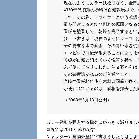
現在のようにカラー鉄板はなく、全部
和30年代初期の塗料は自然乾燥型で
した。その為、ドライヤーという乾燥
量を間違えるとひび割れの原因となる
看板を塗装して、乾燥が完了するとい
け・下書きは、現在のようにダーマ（
子の粉末を水で溶き、その青い水を使
エンピツでは後が消えることはありま
て線が自然と消えていく性質を持ち、
んで使っておりました。注文客からは
その都度訊かれるのが普通でした。
当時の看板枠に使う木材は国産が多く
が使われているのは、看板を撤去した
（2008年3月13日公開）
カラー鋼板を購入する機会はめっきり減りまし
直近では2015年暮れです。
シャッターや建物外壁に字書きをしたりはしま