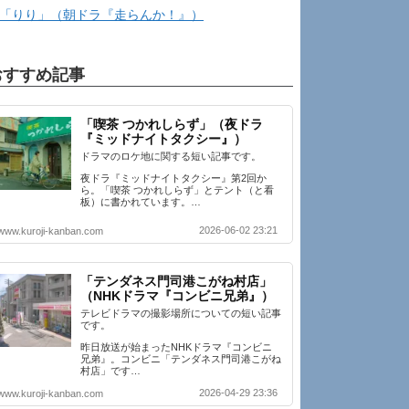
「りり」（朝ドラ『走らんか！』）
おすすめ記事
「喫茶 つかれしらず」（夜ドラ
『ミッドナイトタクシー』）
ドラマのロケ地に関する短い記事です。
夜ドラ『ミッドナイトタクシー』第2回か
ら。「喫茶 つかれしらず」とテント（と看
板）に書かれています。…
2026-06-02 23:21
www.kuroji-kanban.com
「テンダネス門司港こがね村店」
（NHKドラマ『コンビニ兄弟』）
テレビドラマの撮影場所についての短い記事
です。
昨日放送が始まったNHKドラマ『コンビニ
兄弟』。コンビニ「テンダネス門司港こがね
村店」です…
2026-04-29 23:36
www.kuroji-kanban.com