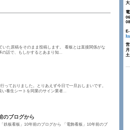
大
電
06
0
E-
k
営
ていた原稿をそのまま投稿します。 看板とは直接関係がな
月
の話で、もしかするとあまり知...
土:
に行っておりました。とりあえず今日で一旦おしまいです。
い養生シートを同業のサイン業者...
前のブログから
 「鉄板看板」10年前のブログから 「電飾看板」10年前のブ