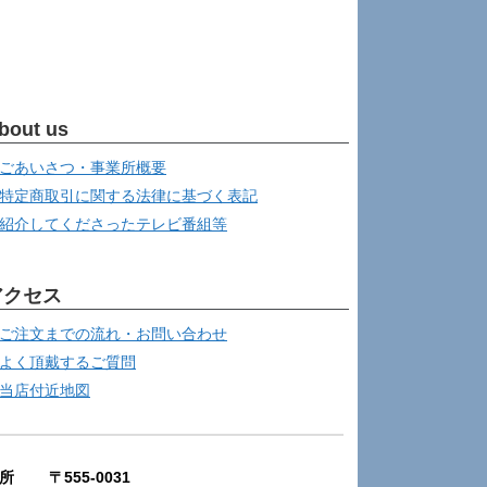
bout us
ごあいさつ・事業所概要
特定商取引に関する法律に基づく表記
紹介してくださったテレビ番組等
アクセス
ご注文までの流れ・お問い合わせ
よく頂戴するご質問
当店付近地図
所 〒555-0031