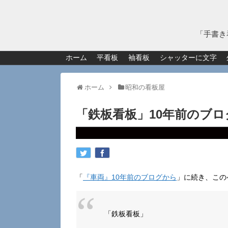
「手書き
ホーム
平看板
袖看板
シャッターに文字
ホーム
昭和の看板屋
「鉄板看板」10年前のブロ
「
『車両』10年前のブログから
」に続き、この
「鉄板看板」