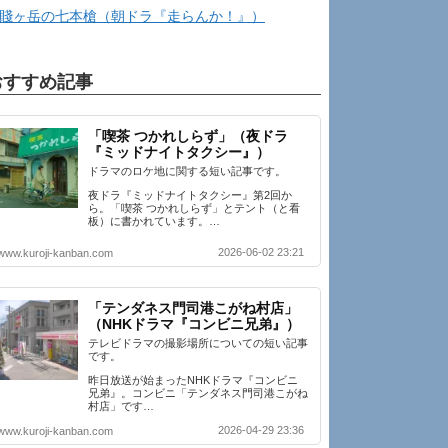
賤ヶ岳の七本槍（朝ドラ『走らんか！』）
おすすめ記事
「喫茶 つかれしらず」（夜ドラ
『ミッドナイトタクシー』）
ドラマのロケ地に関する短い記事です。
夜ドラ『ミッドナイトタクシー』第2回か
ら。「喫茶 つかれしらず」とテント（と看
板）に書かれています。…
2026-06-02 23:21
www.kuroji-kanban.com
「テンダネス門司港こがね村店」
（NHKドラマ『コンビニ兄弟』）
テレビドラマの撮影場所についての短い記事
です。
昨日放送が始まったNHKドラマ『コンビニ
兄弟』。コンビニ「テンダネス門司港こがね
村店」です…
2026-04-29 23:36
www.kuroji-kanban.com