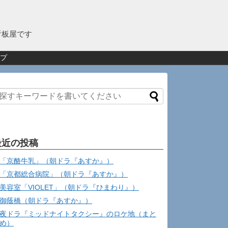
看板屋です
プ
最近の投稿
「京酪牛乳」（朝ドラ『あすか』）
「京都総合病院」（朝ドラ『あすか』）
美容室「VIOLET」（朝ドラ『ひまわり』）
御蔭橋（朝ドラ『あすか』）
夜ドラ『ミッドナイトタクシー』のロケ地（まと
め）