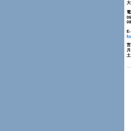
大
電
06
0
E-
k
営
月
土: