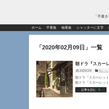
「手書き
ホーム
平看板
袖看板
シャッターに文字
「
2020年02月09日
」
一覧
朝ドラ『スカー
2020/2/9
気にな
朝ドラ『スカーレッ
朝ドラ『スカーレット
記事を読む