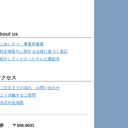
bout us
ごあいさつ・事業所概要
特定商取引に関する法律に基づく表記
紹介してくださったテレビ番組等
アクセス
ご注文までの流れ・お問い合わせ
よく頂戴するご質問
当店付近地図
所 〒555-0031