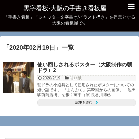
黒字看板‐大阪の手書き看板屋
「手書き看板」「シャッター文字書き/イラスト描き」を得意とする
大阪の看板屋です
「
2020年02月19日
」
一覧
使い回しされるポスター（大阪制作の朝
ドラ）2
2020/2/19
貼り紙
朝ドラの小道具として使用されたポスターについての
短い話です。 『まんぷく』第88回からの画像。「池田
駅前商店街」を歩く萬平（演:長谷川博己...
記事を読む