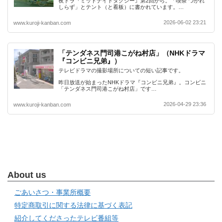
夜ドラ『ミッドナイトタクシー』第2回から。「喫茶 つかれ
しらず」とテント（と看板）に書かれています。…
2026-06-02 23:21
www.kuroji-kanban.com
「テンダネス門司港こがね村店」（NHKドラマ
『コンビニ兄弟』）
テレビドラマの撮影場所についての短い記事です。
昨日放送が始まったNHKドラマ『コンビニ兄弟』。コンビニ
「テンダネス門司港こがね村店」です…
2026-04-29 23:36
www.kuroji-kanban.com
About us
ごあいさつ・事業所概要
特定商取引に関する法律に基づく表記
紹介してくださったテレビ番組等