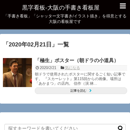
黒字看板‐大阪の手書き看板屋
「手書き看板」「シャッター文字書き/イラスト描き」を得意とする
大阪の看板屋です
「
2020年02月21日
」
一覧
「極生」ポスター（朝ドラの小道具）
2020/2/21
気になる
朝ドラで使用されたポスターに関するごく短い記事で
す。 『スカーレット』第115回からの画像。場所は
「あかまつ」の店内。 信作（演:林...
記事を読む