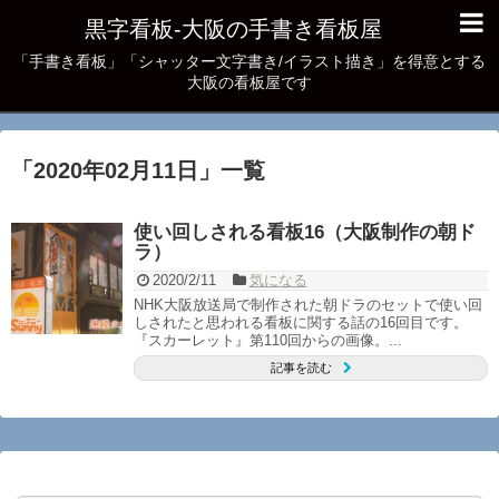
黒字看板‐大阪の手書き看板屋
「手書き看板」「シャッター文字書き/イラスト描き」を得意とする
大阪の看板屋です
「
2020年02月11日
」
一覧
使い回しされる看板16（大阪制作の朝ド
ラ）
2020/2/11
気になる
NHK大阪放送局で制作された朝ドラのセットで使い回
しされたと思われる看板に関する話の16回目です。
『スカーレット』第110回からの画像。...
記事を読む