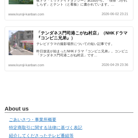
夜ドラ『ミッドナイトタクシー』第2回から。「喫茶 つかれ
しらず」とテント（と看板）に書かれています。…
2026-06-02 23:21
www.kuroji-kanban.com
「テンダネス門司港こがね村店」（NHKドラマ
『コンビニ兄弟』）
テレビドラマの撮影場所についての短い記事です。
昨日放送が始まったNHKドラマ『コンビニ兄弟』。コンビニ
「テンダネス門司港こがね村店」です…
2026-04-29 23:36
www.kuroji-kanban.com
About us
ごあいさつ・事業所概要
特定商取引に関する法律に基づく表記
紹介してくださったテレビ番組等