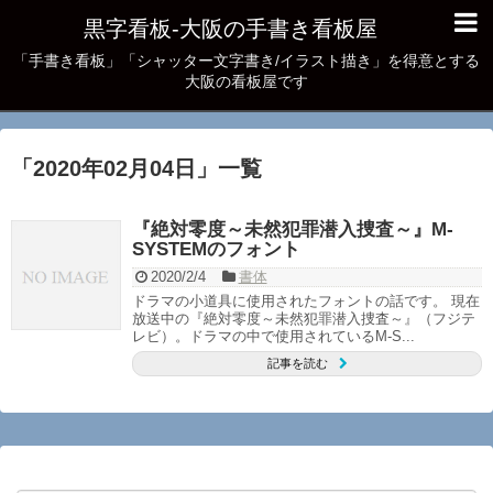
黒字看板‐大阪の手書き看板屋
「手書き看板」「シャッター文字書き/イラスト描き」を得意とする
大阪の看板屋です
「
2020年02月04日
」
一覧
『絶対零度～未然犯罪潜入捜査～』M-
SYSTEMのフォント
2020/2/4
書体
ドラマの小道具に使用されたフォントの話です。 現在
放送中の『絶対零度～未然犯罪潜入捜査～』（フジテ
レビ）。ドラマの中で使用されているM-S...
記事を読む