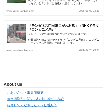
夜ドラ『ミッドナイトタクシー』第2回から。「喫茶 つかれ
しらず」とテント（と看板）に書かれています。…
2026-06-02 23:21
www.kuroji-kanban.com
「テンダネス門司港こがね村店」（NHKドラマ
『コンビニ兄弟』）
テレビドラマの撮影場所についての短い記事です。
昨日放送が始まったNHKドラマ『コンビニ兄弟』。コンビニ
「テンダネス門司港こがね村店」です…
2026-04-29 23:36
www.kuroji-kanban.com
About us
ごあいさつ・事業所概要
特定商取引に関する法律に基づく表記
紹介してくださったテレビ番組等