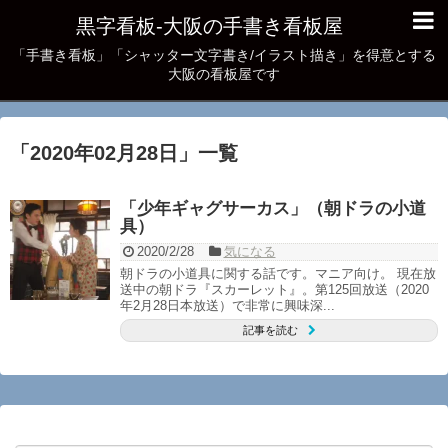
黒字看板‐大阪の手書き看板屋
「手書き看板」「シャッター文字書き/イラスト描き」を得意とする
大阪の看板屋です
「
2020年02月28日
」
一覧
「少年ギャグサーカス」（朝ドラの小道
具）
2020/2/28
気になる
朝ドラの小道具に関する話です。マニア向け。 現在放
送中の朝ドラ『スカーレット』。第125回放送（2020
年2月28日本放送）で非常に興味深...
記事を読む