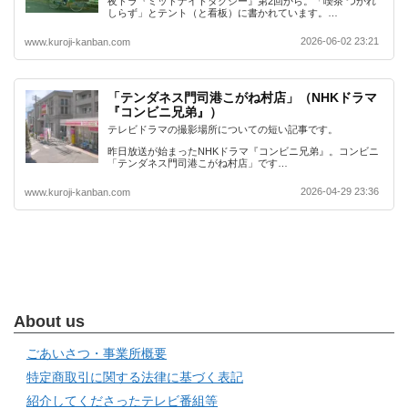
夜ドラ『ミッドナイトタクシー』第2回から。「喫茶 つかれ
しらず」とテント（と看板）に書かれています。…
2026-06-02 23:21
www.kuroji-kanban.com
「テンダネス門司港こがね村店」（NHKドラマ
『コンビニ兄弟』）
テレビドラマの撮影場所についての短い記事です。
昨日放送が始まったNHKドラマ『コンビニ兄弟』。コンビニ
「テンダネス門司港こがね村店」です…
2026-04-29 23:36
www.kuroji-kanban.com
About us
ごあいさつ・事業所概要
特定商取引に関する法律に基づく表記
紹介してくださったテレビ番組等