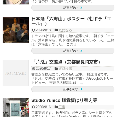
イン音の妹・梅が書いた2冊目の本です。...
記事を読む
日本酒「六海山」ポスター（朝ドラ『エ
ール』）
2020/9/18
気になる
ドラマの小道具に関する短い記事です。 朝ドラ『エー
ル』第70回から。利き酒の勝負をしている二人。 正解
は「六海山」でした。 この日...
記事を読む
「片泓」交差点（京都府長岡京市）
2020/9/17
道路標識
交差点名標識についての短い記事。 難読地名です。
「片泓」交差点（京都府長岡京市）のGoogleストリー
トビュー。 交差点名標識には、...
記事を読む
Studio Yunico 様看板はり替え等
2020/9/16
工事
工事実績です。 昨年4月にガラス窓にシート切文字の
施工をしました「Studio Yunico」様（多目的レンタル