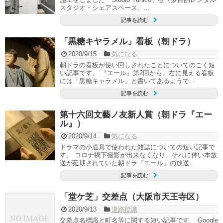
スタジオ・シェアスペース。...
記事を読む
「黒糖キヤラメル」看板（朝ドラ）
2020/9/15
気になる
朝ドラの看板が使い回しされたことについてのごく短
い記事です。 『エール』第2回から。右に見える看板
には「黒糖キャラメル」と書いてあるようで...
記事を読む
第十六回文藝ノ友新人賞（朝ドラ『エー
ル』）
2020/9/14
気になる
ドラマの小道具で使われた雑誌についての短い記事で
す。 コロナ禍下撮影が出来なくなり、それに伴い本放
送が延期されていた朝ドラ『エール』の放送...
記事を読む
「堂ケ芝」交差点（大阪市天王寺区）
2020/9/13
道路標識
交差点名標識と町名等に関する短い記事です。 Google