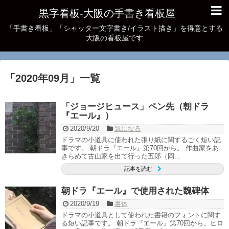
黒字看板‐大阪の手書き看板屋
「手書き看板」「シャッター文字書き/イラスト描き」を得意とする
大阪の看板屋です
「
2020年09月
」
一覧
「ジョージヒュース」ペン先（朝ドラ
『エール』）
2020/9/20
気になる
ドラマの小道具に使われた張り紙に関するごく短い記
事です。 朝ドラ『エール』第70回から。 作曲家をあ
きらめて古山家を出て行った五郎（岡...
記事を読む
朝ドラ『エール』で使用された魏碑体
2020/9/19
書体
ドラマの小道具として使われた書籍のフォントに関す
る短い記事です。 朝ドラ『エール』第70回から。ヒロ