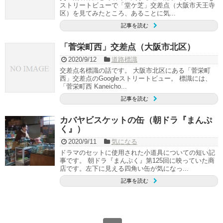
ストリートビューで「堂ケ芝」交差点（大阪市天王寺
区）を見てみたところ、あることに気...
記事を読む
「菅栄町西」交差点（大阪市北区）
2020/9/12
道路標識
交差点名標識の話です。 大阪市北区にある「菅栄町
西」交差点のGoogleストリートビュー。 標識には、
「菅栄町西 Kaneicho...
記事を読む
カバヤビスケットの缶（朝ドラ『まんぷ
く』）
2020/9/11
気になる
ドラマのセットに使用された小道具についての短い記
事です。 朝ドラ『まんぷく』第125回に映っていた商
店です。左下に見える四角い缶が気になっ...
記事を読む