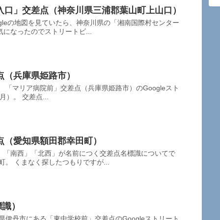
入口」交差点（神奈川県三浦郡葉山町上山口）
ogleの地図を見ていたら、神奈川県の「湘南国際村センター
になったのでストリートビ...
点（兵庫県姫路市）
 「マリア病院前」交差点（兵庫県姫路市）のGoogleスト
）。 交差点...
点（愛知県額田郡幸田町）
」「南西」「北西」が名前につく交差点名標識についてで
。 くまなく探したつもりですが...
標識）
県伊丹市にある「東中学校前」交差点のGoogleストリート