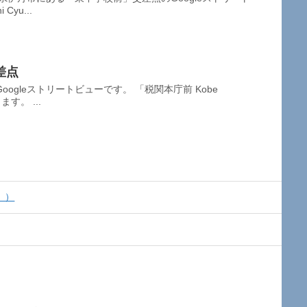
Cyu...
差点
ogleストリートビューです。 「税関本庁前 Kobe
ます。 ...
』）