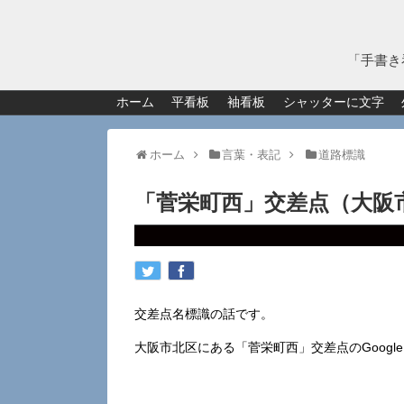
「手書き
ホーム
平看板
袖看板
シャッターに文字
ホーム
言葉・表記
道路標識
「菅栄町西」交差点（大阪
交差点名標識の話です。
大阪市北区にある「菅栄町西」交差点のGoogl