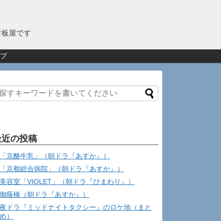
看板屋です
プ
最近の投稿
「京酪牛乳」（朝ドラ『あすか』）
「京都総合病院」（朝ドラ『あすか』）
美容室「VIOLET」（朝ドラ『ひまわり』）
御蔭橋（朝ドラ『あすか』）
夜ドラ『ミッドナイトタクシー』のロケ地（まと
め）