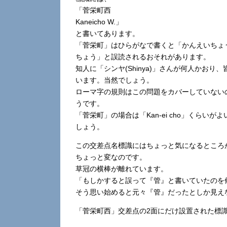
「菅栄町西
Kaneicho W.」
と書いてあります。
「菅栄町」はひらがなで書くと「かんえいちょう」
ちょう」と誤読されるおそれがあります。
知人に「シンヤ(Shinya)」さんが何人かお
います。当然でしょう。
ローマ字の規則はこの問題をカバーしていないので、
うです。
「菅栄町」の場合は「Kan-ei cho」くら
しょう。
この交差点名標識にはちょっと気になるところ
ちょっと変なのです。
草冠の横棒が離れています。
「もしかすると誤って『管』と書いていたのを
そう思い始めると元々『管』だったとしか見え
「菅栄町西」交差点の2面にだけ設置された標