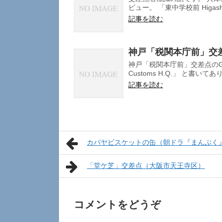
ビュー。 「東中学校前 Higashi 
記事を読む
神戸「税関本庁前」交
神戸「税関本庁前」交差点のGo
Customs H.Q.」 と書いてあり
記事を読む
カバヤビスケットの缶（朝ドラ『まんぷく
「堂ケ芝」交差点（大阪市天王寺区）
コメントをどうぞ