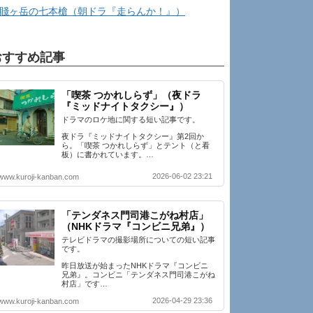
賤ヶ岳の七本槍（朝ドラ『走らんか！』）
おすすめ記事
「喫茶 つかれしらず」（夜ドラ
『ミッドナイトタクシー』）
ドラマのロケ地に関する短い記事です。
夜ドラ『ミッドナイトタクシー』第2回か
ら。「喫茶 つかれしらず」とテント（と看
板）に書かれています。…
2026-06-02 23:21
www.kuroji-kanban.com
「テンダネス門司港こがね村店」
（NHKドラマ『コンビニ兄弟』）
テレビドラマの撮影場所についての短い記事
です。
昨日放送が始まったNHKドラマ『コンビニ
兄弟』。コンビニ「テンダネス門司港こがね
村店」です…
2026-04-29 23:36
www.kuroji-kanban.com