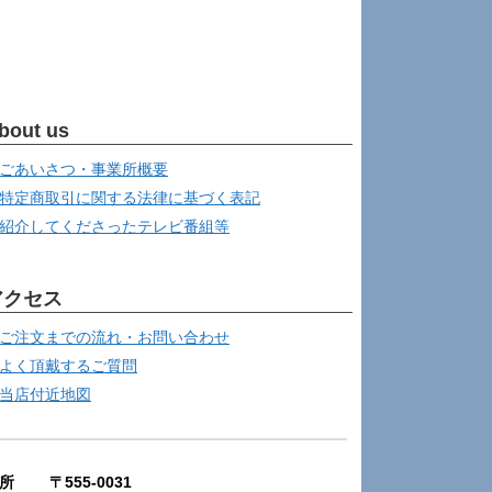
bout us
ごあいさつ・事業所概要
特定商取引に関する法律に基づく表記
紹介してくださったテレビ番組等
アクセス
ご注文までの流れ・お問い合わせ
よく頂戴するご質問
当店付近地図
所 〒555-0031