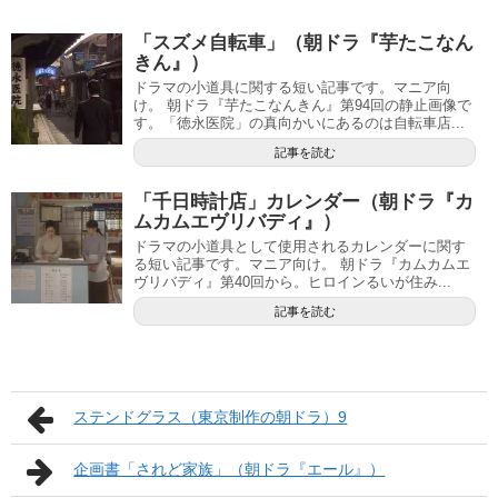
「スズメ自転車」（朝ドラ『芋たこなん
きん』）
ドラマの小道具に関する短い記事です。マニア向
け。 朝ドラ『芋たこなんきん』第94回の静止画像で
す。「徳永医院」の真向かいにあるのは自転車店...
記事を読む
「千日時計店」カレンダー（朝ドラ『カ
ムカムエヴリバディ』）
ドラマの小道具として使用されるカレンダーに関す
る短い記事です。マニア向け。 朝ドラ『カムカムエ
ヴリバディ』第40回から。ヒロインるいが住み...
記事を読む
ステンドグラス（東京制作の朝ドラ）9
企画書「されど家族」（朝ドラ『エール』）