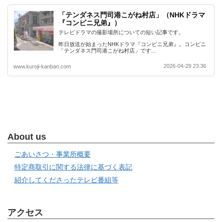
「テンダネス門司港こがね村店」（NHKドラマ
『コンビニ兄弟』）
テレビドラマの撮影場所についての短い記事です。
昨日放送が始まったNHKドラマ『コンビニ兄弟』。コンビニ
「テンダネス門司港こがね村店」です…
2026-04-29 23:36
www.kuroji-kanban.com
About us
ごあいさつ・事業所概要
特定商取引に関する法律に基づく表記
紹介してくださったテレビ番組等
アクセス