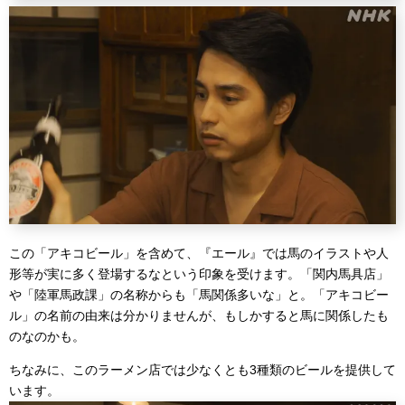
この「アキコビール」を含めて、『エール』では馬のイラストや人
形等が実に多く登場するなという印象を受けます。「関内馬具店」
や「陸軍馬政課」の名称からも「馬関係多いな」と。「アキコビー
ル」の名前の由来は分かりませんが、もしかすると馬に関係したも
のなのかも。
ちなみに、このラーメン店では少なくとも3種類のビールを提供して
います。