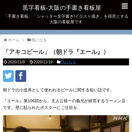
黒字看板‐大阪の手書き看板屋
「手書き看板」「シャッター文字書き/イラスト描き」を得意とする
大阪の看板屋です
ホーム
気になる
「アキコビール」（朝ドラ『エール』）
2020/11/9
2020/11/19
気になる
朝ドラの小道具として使われるビールに関する短い話です。
『エール』第106回から。主人公裕一の義兄が経営するラーメン店
です。壁に貼られたポスターにご注目を。