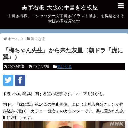
黒字看板‐大阪の手書き看板屋
「手書き看板」「シャッター文字書き/イラスト描き」を得意とする
大阪の看板屋です
ホーム
気になる
『梅ちゃん先生』から来た灰皿（朝ドラ『虎に
翼』）
2024/4/18
2024/7/26
気になる
ドラマの小道具に関する短い記事です。マニア向けかも。
朝ドラ『虎に翼』第14回の静止画像。よね（土居志央梨さん）が住
み込みで働く「カフェー 燈台」のカウンターです。奥に置かれた灰
皿に注目します。