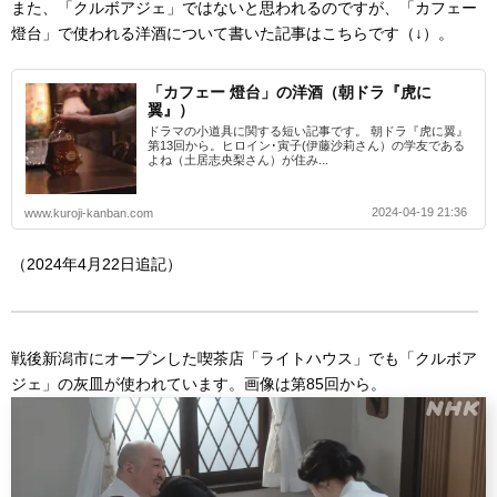
また、「クルボアジェ」ではないと思われるのですが、「カフェー
燈台」で使われる洋酒について書いた記事はこちらです（↓）。
「カフェー 燈台」の洋酒（朝ドラ『虎に
翼』）
ドラマの小道具に関する短い記事です。 朝ドラ『虎に翼』
第13回から。ヒロイン･寅子(伊藤沙莉さん）の学友である
よね（土居志央梨さん）が住み...
2024-04-19 21:36
www.kuroji-kanban.com
（2024年4月22日追記）
戦後新潟市にオープンした喫茶店「ライトハウス」でも「クルボア
ジェ」の灰皿が使われています。画像は第85回から。