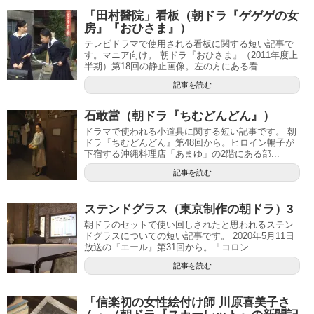
「田村醫院」看板（朝ドラ『ゲゲゲの女
房』『おひさま』）
テレビドラマで使用される看板に関する短い記事で
す。マニア向け。 朝ドラ『おひさま』（2011年度上
半期）第18回の静止画像。左の方にある看...
記事を読む
石敢當（朝ドラ『ちむどんどん』）
ドラマで使われる小道具に関する短い記事です。 朝
ドラ『ちむどんどん』第48回から。ヒロイン暢子が
下宿する沖縄料理店「あまゆ」の2階にある部...
記事を読む
ステンドグラス（東京制作の朝ドラ）3
朝ドラのセットで使い回しされたと思われるステン
ドグラスについての短い記事です。 2020年5月11日
放送の『エール』第31回から。「コロン...
記事を読む
「信楽初の女性絵付け師 川原喜美子さ