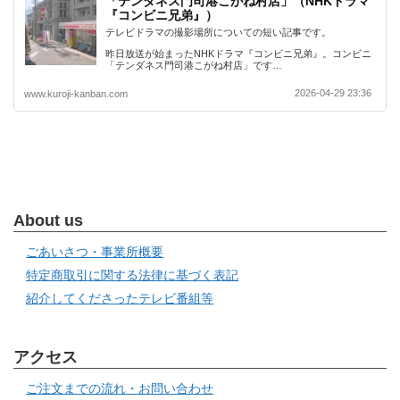
「テンダネス門司港こがね村店」（NHKドラマ
『コンビニ兄弟』）
テレビドラマの撮影場所についての短い記事です。
昨日放送が始まったNHKドラマ『コンビニ兄弟』。コンビニ
「テンダネス門司港こがね村店」です…
2026-04-29 23:36
www.kuroji-kanban.com
About us
ごあいさつ・事業所概要
特定商取引に関する法律に基づく表記
紹介してくださったテレビ番組等
アクセス
ご注文までの流れ・お問い合わせ