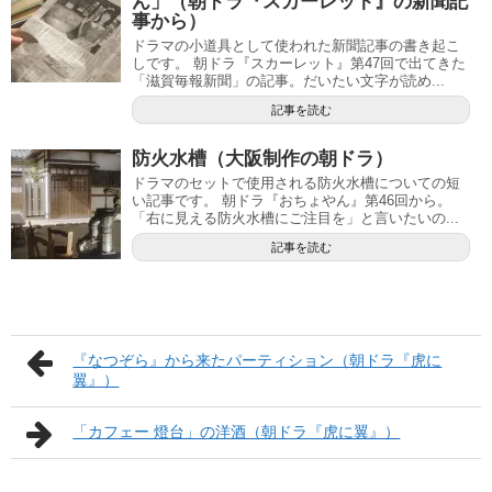
ん」（朝ドラ『スカーレット』の新聞記
事から）
ドラマの小道具として使われた新聞記事の書き起こ
しです。 朝ドラ『スカーレット』第47回で出てきた
「滋賀毎報新聞」の記事。だいたい文字が読め...
記事を読む
防火水槽（大阪制作の朝ドラ）
ドラマのセットで使用される防火水槽についての短
い記事です。 朝ドラ『おちょやん』第46回から。
「右に見える防火水槽にご注目を」と言いたいの...
記事を読む
『なつぞら』から来たパーティション（朝ドラ『虎に
翼』）
「カフェー 燈台」の洋酒（朝ドラ『虎に翼』）