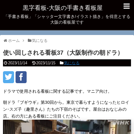
黒字看板‐大阪の手書き看板屋
「手書き看板」「シャッター文字書き/イラスト描き」を得意とする
大阪の看板屋です
ホーム
気になる
使い回しされる看板37（大阪制作の朝ドラ）
2023/11/14
2023/11/15
気になる
ドラマで使用される看板に関する記事です。マニア向け。
朝ドラ『ブギウギ』第30回から。東京で暮らすようになったヒロイ
ン･スズ子（趣里さん）たちの下宿のそばです。屋台はおなじみの
店。右の方にある看板にご注目ください。