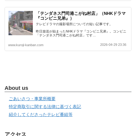
「テンダネス門司港こがね村店」（NHKドラマ
『コンビニ兄弟』）
テレビドラマの撮影場所についての短い記事です。
昨日放送が始まったNHKドラマ『コンビニ兄弟』。コンビニ
「テンダネス門司港こがね村店」です…
2026-04-29 23:36
www.kuroji-kanban.com
About us
ごあいさつ・事業所概要
特定商取引に関する法律に基づく表記
紹介してくださったテレビ番組等
アクセス