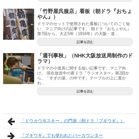
「竹野屋呉服店」看板（朝ドラ『おちょ
やん』）
ドラマのセットで使用された看板についてのごく短
い、マニア向けの記事です。 朝ドラ『おちょやん』
第7回から。大正5年（1916年）の大阪・道...
記事を読む
「週刊事秋」（NHK大阪放送局制作のド
ラマ）
ドラマの小道具に関する短い記事です。マニア向
け。 現在放送中の夜ドラ『ラジオスター』第2回か
ら。「すずの湯」の中です。テーブルの上に置か
れ...
記事を読む
「ドウカウヰスキー」の門扉（朝ドラ『ブギウギ』）
『ブギウギ』でも使われたバーカウンター