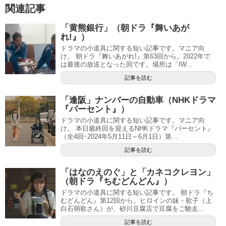
関連記事
「黄熊銀行」（朝ドラ『舞いあが
れ!』）
ドラマの小道具に関する短い記事です。マニア向
け。 朝ドラ『舞いあがれ!』第63回から。2022年で
は最後の放送となった回です。場所は「IW...
記事を読む
「逢阪」ナンバーの自動車（NHKドラマ
『パーセント』）
ドラマの小道具に関する短い記事です。マニア向
け。 本日最終回を迎えるNHKドラマ『パーセント』
（全4回･2024年5月11日～6月1日）第...
記事を読む
「はなのえのぐ」と「カネコクレヨン」
（朝ドラ『ちむどんどん』）
ドラマの小道具に関する短い記事です。 朝ドラ『ち
むどんどん』第12回から。ヒロインの妹・歌子（上
白石萌歌さん）が、砂川豆腐店で豆腐をご馳走...
記事を読む