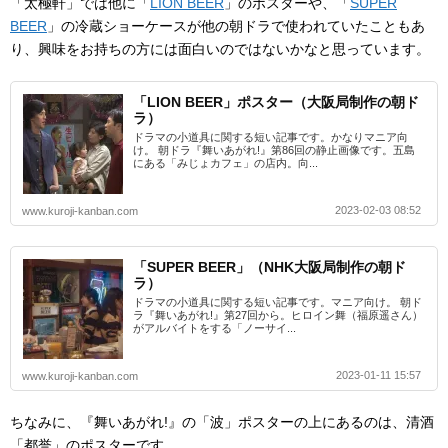
「太極軒」では他に「
LION BEER
」のポスターや、「
SUPER
BEER
」の冷蔵ショーケースが他の朝ドラで使われていたこともあ
り、興味をお持ちの方には面白いのではないかなと思っています。
「LION BEER」ポスター（大阪局制作の朝ド
ラ）
ドラマの小道具に関する短い記事です。かなりマニア向
け。 朝ドラ『舞いあがれ!』第86回の静止画像です。五島
にある「みじょカフェ」の店内。向...
2023-02-03 08:52
www.kuroji-kanban.com
「SUPER BEER」（NHK大阪局制作の朝ド
ラ）
ドラマの小道具に関する短い記事です。マニア向け。 朝ド
ラ『舞いあがれ!』第27回から。ヒロイン舞（福原遥さん）
がアルバイトをする「ノーサイ...
2023-01-11 15:57
www.kuroji-kanban.com
ちなみに、『舞いあがれ!』の「波」ポスターの上にあるのは、清酒
「都誉」のポスターです。