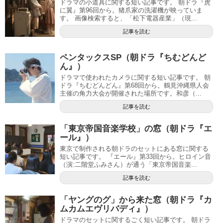
ドラマの小道具に関する短い記事です。 朝ドラ『虎
に翼』第96回から。猪爪家の洗濯機が映っていま
す。 画像検索すると、「松下電器産業」（現...
記事を読む
ペンタックスSP（朝ドラ『ちむどんど
ん』）
ドラマで使われたカメラに関する短い記事です。 朝
ドラ『ちむどんどん』第68回から。鶴見沖縄県人会
主催の角力大会が開催された場所です。和彦（...
記事を読む
「東京帝国音楽学校」の窓（朝ドラ『エ
ール』）
東京で制作される朝ドラのセットにある窓に関する
短い記事です。 『エール』第33回から。ヒロイン音
（演:二階堂ふみさん）が通う「東京帝国音楽...
記事を読む
「ヤングのグ」から来た窓（朝ドラ『カ
ムカムエヴリバディ』）
ドラマのセットに関するごく短い記事です。 朝ドラ