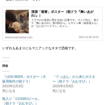
清酒「都誉」ポスター（朝ドラ『舞いあが
れ!』）
ドラマの小道具に関する短い記事です。マニア向け。 朝ド
ラ『舞いあがれ!』第19回から。ヒロイン舞（福原遥さん）
が「なにわバードマン」のメン...
2022-11-05 23:01
www.kuroji-kanban.com
いずれもあまりにもマニアックなネタで恐縮です。
関連
「LION BEER」ポスター（大
『てっぱん』から来たポスタ
阪局制作の朝ドラ）
ー（朝ドラ『おむすび』）
2023年2月3日
2025年2月8日
気になる
気になる
瓶入り「COSMOビール」
（朝ドラ『おむすび』）