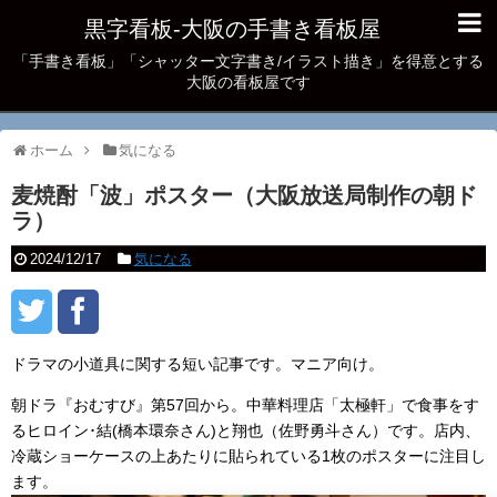
黒字看板‐大阪の手書き看板屋
「手書き看板」「シャッター文字書き/イラスト描き」を得意とする
大阪の看板屋です
ホーム
気になる
麦焼酎「波」ポスター（大阪放送局制作の朝ド
ラ）
2024/12/17
気になる
ドラマの小道具に関する短い記事です。マニア向け。
朝ドラ『おむすび』第57回から。中華料理店「太極軒」で食事をす
るヒロイン･結(橋本環奈さん)と翔也（佐野勇斗さん）です。店内、
冷蔵ショーケースの上あたりに貼られている1枚のポスターに注目し
ます。