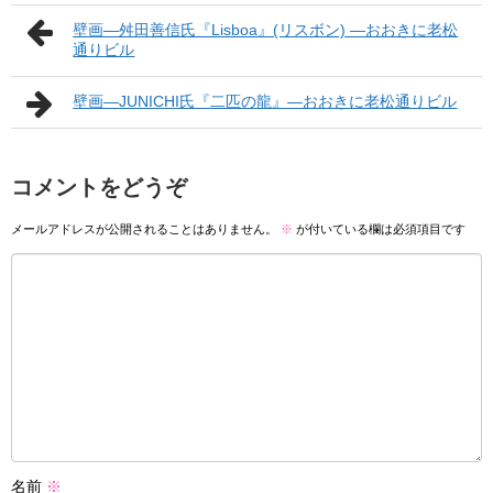
壁画―舛田善信氏『Lisboa』(リスボン) ―おおきに老松
通りビル
壁画―JUNICHI氏『二匹の龍』―おおきに老松通りビル
コメントをどうぞ
メールアドレスが公開されることはありません。
※
が付いている欄は必須項目です
名前
※