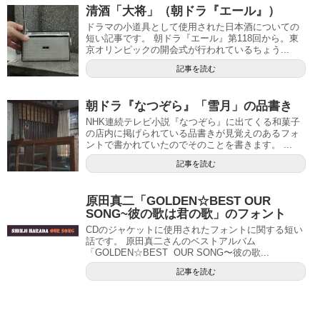
清酒「大将」（朝ドラ『エール』）
ドラマの小道具として使用された日本酒についての
短い記事です。 朝ドラ『エール』第118回から。東
京オリンピックの開会式が行われているちょう...
記事を読む
朝ドラ『なつぞら』「雪月」の品書き
NHK連続テレビ小説『なつぞら』に出てくる和菓子
の店内に掲げられている品書きが見覚えのあるフォ
ントで書かれていたのでそのことを書きます。 ...
記事を読む
原田真二「GOLDEN☆BEST OUR
SONG~彼の歌は君の歌」のフォント
CDのジャケットに使用されたフォントに関する短い
話です。 原田真二さんのベストアルバム
「GOLDEN☆BEST OUR SONG〜彼の歌...
記事を読む