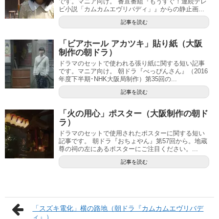
です。マニア向け。 番宣番組『もうすぐ！連続テレ
ビ小説「カムカムエヴリバディ」』からの静止画...
記事を読む
「ビアホール アカツキ」貼り紙（大阪
制作の朝ドラ）
ドラマのセットで使われる張り紙に関する短い記事
です。マニア向け。 朝ドラ『べっぴんさん』（2016
年度下半期･NHK大阪局制作）第35回の...
記事を読む
「火の用心」ポスター（大阪制作の朝ド
ラ）
ドラマのセットで使用されたポスターに関する短い
記事です。 朝ドラ『おちょやん』第57回から。地蔵
尊の祠の左にあるポスターにご注目ください。...
記事を読む
「スズキ電化」横の路地（朝ドラ『カムカムエヴリバデ
ィ』）