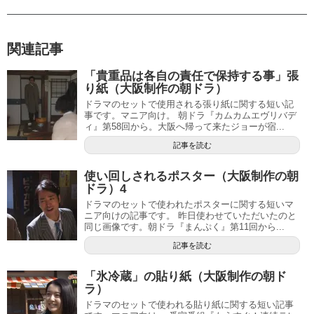
関連記事
「貴重品は各自の責任で保持する事」張
り紙（大阪制作の朝ドラ）
ドラマのセットで使用される張り紙に関する短い記
事です。マニア向け。 朝ドラ『カムカムエヴリバデ
ィ』第58回から。大阪へ帰って来たジョーが宿...
記事を読む
使い回しされるポスター（大阪制作の朝
ドラ）4
ドラマのセットで使われたポスターに関する短いマ
ニア向けの記事です。 昨日使わせていただいたのと
同じ画像です。朝ドラ『まんぷく』第11回から...
記事を読む
「氷冷蔵」の貼り紙（大阪制作の朝ド
ラ）
ドラマのセットで使われる貼り紙に関する短い記事