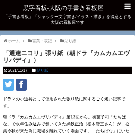
黒字看板‐大阪の手書き看板屋
「手書き看板」「シャッター文字書き/イラスト描き」を得意とする
大阪の看板屋です
ホーム
言葉・表記
貼り紙
「通達ニヨリ」張り紙（朝ドラ『カムカムエヴ
リバディ』）
2021/11/17
貼り紙
ドラマの小道具として使用された張り紙に関するごく短い記事で
す。
朝ドラ『カムカムエヴリバディ』第13回から。御菓子司「たちば
な」で永年住み込みで働いてきた黒鉄正治（松木賢三さん）が、召
集令状が来た為に職場を離れていく場面です。「たちばな」にいた