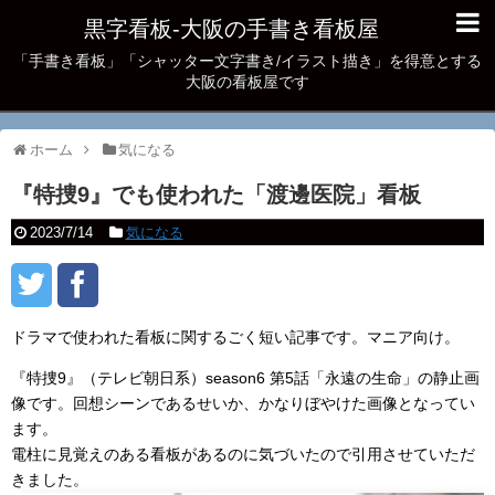
黒字看板‐大阪の手書き看板屋
「手書き看板」「シャッター文字書き/イラスト描き」を得意とする
大阪の看板屋です
ホーム
気になる
『特捜9』でも使われた「渡邊医院」看板
2023/7/14
気になる
ドラマで使われた看板に関するごく短い記事です。マニア向け。
『特捜9』（テレビ朝日系）season6 第5話「永遠の生命」の静止画
像です。回想シーンであるせいか、かなりぼやけた画像となってい
ます。
電柱に見覚えのある看板があるのに気づいたので引用させていただ
きました。