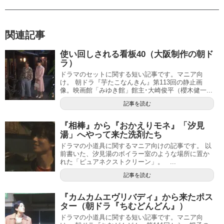
関連記事
使い回しされる看板40（大阪制作の朝ド
ラ）
ドラマのセットに関する短い記事です。マニア向
け。 朝ドラ『芋たこなんきん』第113回の静止画
像。映画館「みゆき館」館主･大崎俊平（櫻木健一...
記事を読む
『相棒』から『おかえりモネ』「汐見
湯」へやって来た洗剤たち
ドラマの小道具に関するマニア向けの記事です。 以
前書いた、汐見湯のボイラー室のような場所に置か
れた「ピュアネクストクリーン」。 ‎ ...
記事を読む
『カムカムエヴリバディ』から来たポス
ター（朝ドラ『ちむどんどん』）
ドラマの小道具に関する短い記事です。マニア向