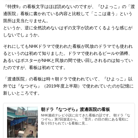
『特捜9』の看板文字はほぼ読めないのですが、『ひよっこ』の「渡
邊医院」看板に書かれている内容と比較して「ここは違う」という
箇所は見当たりません。
というか、逆に全然読めないはずの文字が読めてくるような感じが
しないでしょうか。
それにしてもNHKドラマで使われた看板が民放のドラマでも使われ
るというのは初めて知りました。ドラマで使われるビールや酒樽、
あるいはポスターがNHKと民放の間で使い回しされるのは知ってい
たのですが、看板は初めてです。
「渡邊医院」の看板は時々朝ドラで使われていて、『ひよっこ』以
外では『なつぞら』（2019年度上半期）で使われていたのが記憶に
新しいところです。
朝ドラ『なつぞら』渡邊医院の看板
NHK連続テレビ小説に出てきた看板の話です。 朝ドラ『な
つぞら』第7回放送から。 「雪月」の目の前にある電柱に
取り付けられている看板に見...