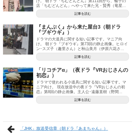
け。 朝ドラ『ちむどんどん』第111回から、暢子の
店「ちむどんどん」へやって来た兄・賢秀（竜星...
記事を読む
『まんぷく』から来た屋台3（朝ドラ
『ブギウギ』）
ドラマの大道具に関する短い記事です。マニア向
け。 朝ドラ『ブギウギ』第73回の静止画像。ヒロイ
ン･スズ子（趣里さん）と秋山美月（伊原六花さ...
記事を読む
「リコチアα」（夜ドラ『VRおじさんの
初恋』）
ドラマで使われる小道具に関する短い記事です。マ
ニア向け。 現在放送中の夜ドラ『VRおじさんの初
恋』第8回の静止画像。主人公･遠藤直樹（野間...
記事を読む
「JHK」放送受信章（朝ドラ『あまちゃん』）