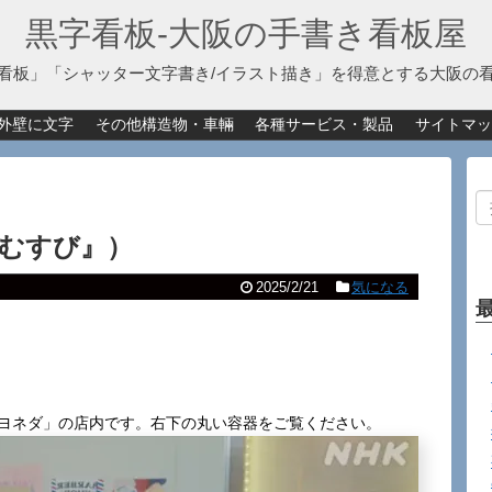
黒字看板‐大阪の手書き看板屋
看板」「シャッター文字書き/イラスト描き」を得意とする大阪の
外壁に文字
その他構造物・車輛
各種サービス・製品
サイトマッ
むすび』）
2025/2/21
気になる
ンヨネダ」の店内です。右下の丸い容器をご覧ください。