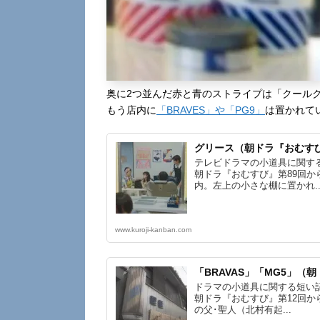
奥に2つ並んだ赤と青のストライプは「クールグ
もう店内に
「BRAVES」や「PG9」
は置かれて
グリース（朝ドラ『おむす
テレビドラマの小道具に関す
朝ドラ『おむすび』第89回か
内。左上の小さな棚に置かれ..
www.kuroji-kanban.com
「BRAVAS」「MG5」（
ドラマの小道具に関する短い
朝ドラ『おむすび』第12回か
の父･聖人（北村有起...