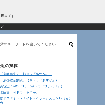
看板屋です
プ
最近の投稿
「京酪牛乳」（朝ドラ『あすか』）
「京都総合病院」（朝ドラ『あすか』）
美容室「VIOLET」（朝ドラ『ひまわり』）
御蔭橋（朝ドラ『あすか』）
夜ドラ『ミッドナイトタクシー』のロケ地（まと
め）