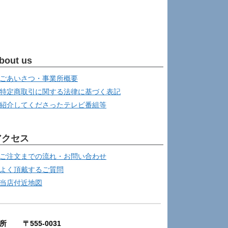
bout us
ごあいさつ・事業所概要
特定商取引に関する法律に基づく表記
紹介してくださったテレビ番組等
アクセス
ご注文までの流れ・お問い合わせ
よく頂戴するご質問
当店付近地図
所 〒555-0031