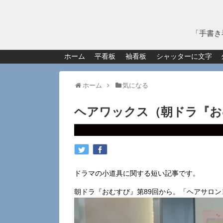
「手書き
ホーム
平看板
袖看板
シャッターに文字
ホーム
気になる
ヘアワックス（朝ドラ『お
ドラマの小道具に関する短い記事です。
朝ドラ『おむすび』第89回から。「ヘアサロ