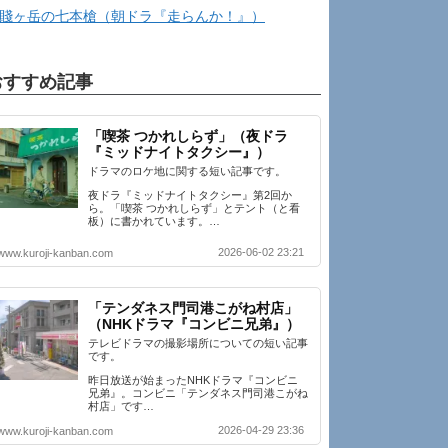
賤ヶ岳の七本槍（朝ドラ『走らんか！』）
おすすめ記事
「喫茶 つかれしらず」（夜ドラ
『ミッドナイトタクシー』）
ドラマのロケ地に関する短い記事です。
夜ドラ『ミッドナイトタクシー』第2回か
ら。「喫茶 つかれしらず」とテント（と看
板）に書かれています。…
2026-06-02 23:21
www.kuroji-kanban.com
「テンダネス門司港こがね村店」
（NHKドラマ『コンビニ兄弟』）
テレビドラマの撮影場所についての短い記事
です。
昨日放送が始まったNHKドラマ『コンビニ
兄弟』。コンビニ「テンダネス門司港こがね
村店」です…
2026-04-29 23:36
www.kuroji-kanban.com