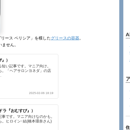
A
リース ペリシア」を模した
グリースの容器
。
いません。
び』）
る短い記事です。マニア向け。
ら。「ヘアサロンヨネダ」の店
.
2025-02-06 18:19
朝ドラ『おむすび』）
記事です。マニア向けなのかも。
ら。ヒロイン･結(橋本環奈さん)
住