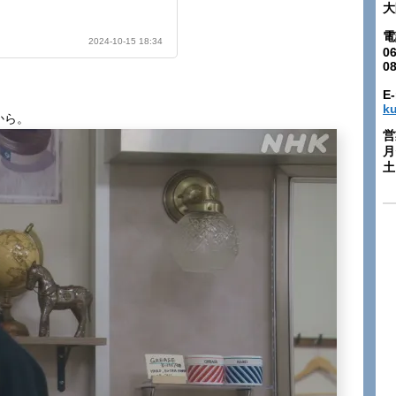
大
電
2024-10-15 18:34
06
0
E-
k
から。
営
月
土: