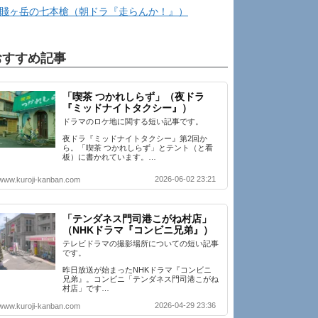
賤ヶ岳の七本槍（朝ドラ『走らんか！』）
おすすめ記事
「喫茶 つかれしらず」（夜ドラ
『ミッドナイトタクシー』）
ドラマのロケ地に関する短い記事です。
夜ドラ『ミッドナイトタクシー』第2回か
ら。「喫茶 つかれしらず」とテント（と看
板）に書かれています。…
2026-06-02 23:21
www.kuroji-kanban.com
「テンダネス門司港こがね村店」
（NHKドラマ『コンビニ兄弟』）
テレビドラマの撮影場所についての短い記事
です。
昨日放送が始まったNHKドラマ『コンビニ
兄弟』。コンビニ「テンダネス門司港こがね
村店」です…
2026-04-29 23:36
www.kuroji-kanban.com