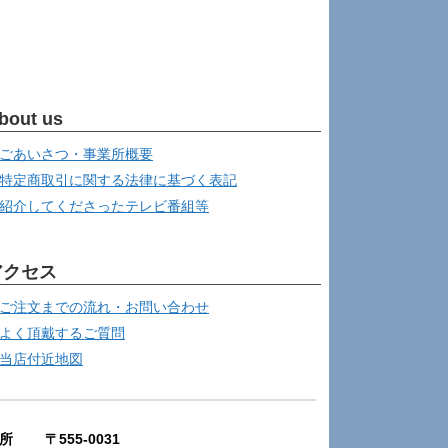
bout us
ごあいさつ・事業所概要
特定商取引に関する法律に基づく表記
紹介してくださったテレビ番組等
アクセス
ご注文までの流れ・お問い合わせ
よく頂戴するご質問
当店付近地図
所 〒555-0031