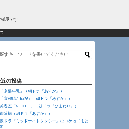
看板屋です
プ
最近の投稿
「京酪牛乳」（朝ドラ『あすか』）
「京都総合病院」（朝ドラ『あすか』）
美容室「VIOLET」（朝ドラ『ひまわり』）
御蔭橋（朝ドラ『あすか』）
夜ドラ『ミッドナイトタクシー』のロケ地（まと
め）