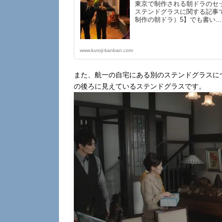
東京で制作される朝ドラのセ
ステンドグラスに関する記事
制作の朝ドラ）5】でも書い...
www.kuroji-kanban.com
また、航一の自宅にある別のステンドグラスに
の後ろに見えているステンドグラスです。