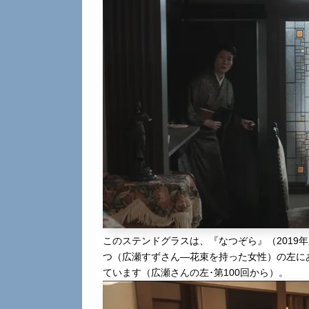
このステンドグラスは、『なつぞら』（2019
つ（広瀬すずさん―花束を持った女性）の左に
ています（広瀬さんの左･第100回から）。