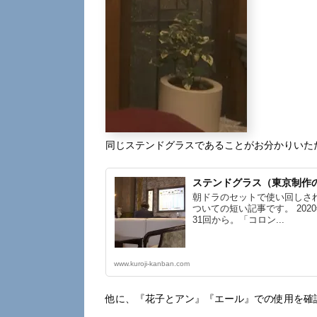
同じステンドグラスであることがお分かりいた
ステンドグラス（東京制作
朝ドラのセットで使い回しさ
ついての短い記事です。 202
31回から。「コロン...
www.kuroji-kanban.com
他に、『花子とアン』『エール』での使用を確