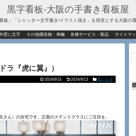
黒字看板‐大阪の手書き看板屋
看板」「シャッター文字書き/イラスト描き」を得意とする大阪の
外壁に文字
その他構造物・車輛
各種サービス・製品
サイトマッ
ドラ『虎に翼』）
2024/8/15
2024/9/13
気になる
将生さん）の自宅です。正面のステンドグラスにご注目を。