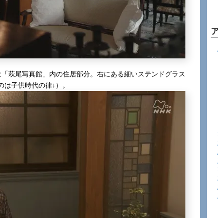
は「萩尾写真館」内の住居部分。右にある細いステンドグラス
のは子供時代の律↓）。