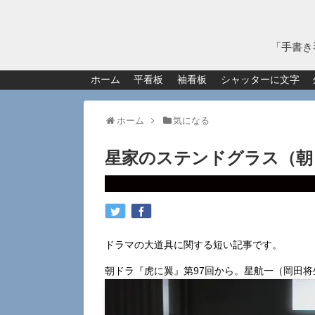
「手書き
ホーム
平看板
袖看板
シャッターに文字
ホーム
気になる
星家のステンドグラス（朝
ドラマの大道具に関する短い記事です。
朝ドラ『虎に翼』第97回から。星航一（岡田