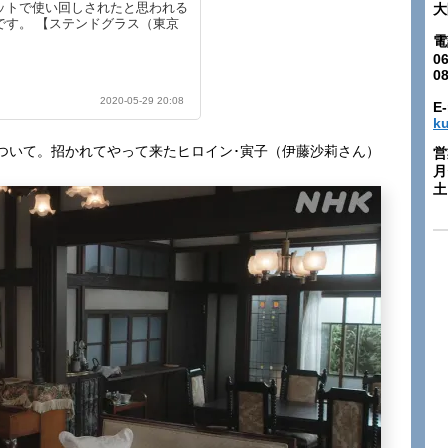
ットで使い回しされたと思われる
大
です。 【ステンドグラス（東京
電
06
0
2020-05-29 20:08
E-
k
ついて。招かれてやって来たヒロイン･寅子（伊藤沙莉さん）
営
月
土: