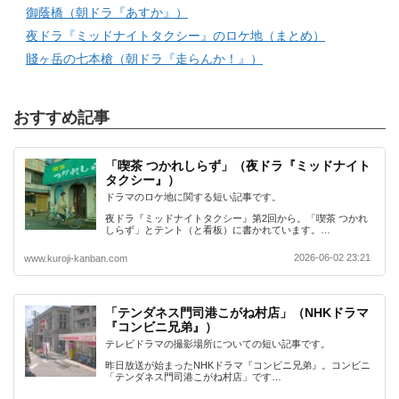
御蔭橋（朝ドラ『あすか』）
夜ドラ『ミッドナイトタクシー』のロケ地（まとめ）
賤ヶ岳の七本槍（朝ドラ『走らんか！』）
おすすめ記事
「喫茶 つかれしらず」（夜ドラ『ミッドナイト
タクシー』）
ドラマのロケ地に関する短い記事です。
夜ドラ『ミッドナイトタクシー』第2回から。「喫茶 つかれ
しらず」とテント（と看板）に書かれています。…
2026-06-02 23:21
www.kuroji-kanban.com
「テンダネス門司港こがね村店」（NHKドラマ
『コンビニ兄弟』）
テレビドラマの撮影場所についての短い記事です。
昨日放送が始まったNHKドラマ『コンビニ兄弟』。コンビニ
「テンダネス門司港こがね村店」です…