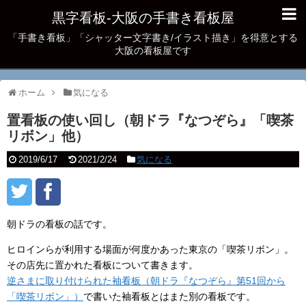
黒字看板‐大阪の手書き看板屋
「手書き看板」「シャッター文字書き/イラスト描き」を得意とする
大阪の看板屋です
ホーム
気になる
置看板の使い回し（朝ドラ『なつぞら』「喫茶
リボン」他）
2019/6/17
2021/2/24
気になる
朝ドラの看板の話です。
ヒロインらが利用する場面が何度かあった東京の「喫茶リボン」。
その店先に置かれた看板について書きます。
逆さまに取り付けられた袖看板（朝ドラ『なつぞら』第51回から
「喫茶リボン」）
で書いた袖看板とはまた別の看板です。