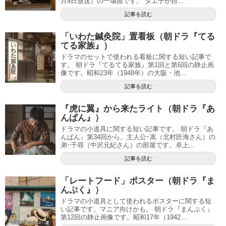
月9日放送）の一場面です。 タエ子が自...
記事を読む
「いわた鍼灸院」置看板（朝ドラ『てる
てる家族』）
ドラマのセットで使われる看板に関する短い記事で
す。 朝ドラ『てるてる家族』第1回と第6回の静止画
像です。昭和23年（1948年）の大阪・池...
記事を読む
『虎に翼』から来たライト（朝ドラ『あ
んぱん』）
ドラマの小道具に関する短い記事です。 朝ドラ『あ
んぱん』第34回から。主人公･嵩（北村匠海さん）の
弟･千尋（中沢元紀さん）の部屋です。卓上...
記事を読む
「レートフード」ポスター（朝ドラ『ま
んぷく』）
ドラマの小道具として使われるポスターに関する短
い記事です。マニア向けかも。 朝ドラ『まんぷく』
第12回の静止画像です。昭和17年（1942...