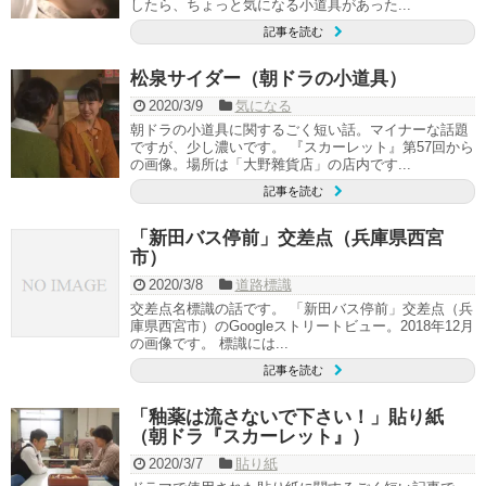
したら、ちょっと気になる小道具があった...
記事を読む
松泉サイダー（朝ドラの小道具）
2020/3/9
気になる
朝ドラの小道具に関するごく短い話。マイナーな話題
ですが、少し濃いです。 『スカーレット』第57回から
の画像。場所は「大野雜貨店」の店内です...
記事を読む
「新田バス停前」交差点（兵庫県西宮
市）
2020/3/8
道路標識
交差点名標識の話です。 「新田バス停前」交差点（兵
庫県西宮市）のGoogleストリートビュー。2018年12月
の画像です。 標識には...
記事を読む
「釉薬は流さないで下さい！」貼り紙
（朝ドラ『スカーレット』）
2020/3/7
貼り紙