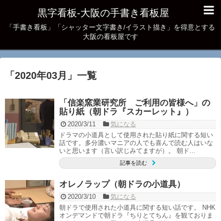
黒字看板‐大阪の手書き看板屋
「手書き看板」「シャッター文字書き/イラスト描き」を得意とする
大阪の看板屋です
「
2020年03月
」
一覧
「信楽窯業研究所 ご利用の皆様へ」の
貼り紙（朝ドラ『スカーレット』）
2020/3/11
気になる
ドラマの小道具として使用された貼り紙に関する短い
話です。多分濃いマニアの人でも喜んで読む人はいな
いと思います（言い訳じみてますが）。 朝ド...
記事を読む
オレノラップ（朝ドラの小道具）
2020/3/10
気になる
朝ドラで使用された小道具に関する短い話です。 NHK
オンデマンドで朝ドラ『ちりとてちん』を観ておりま