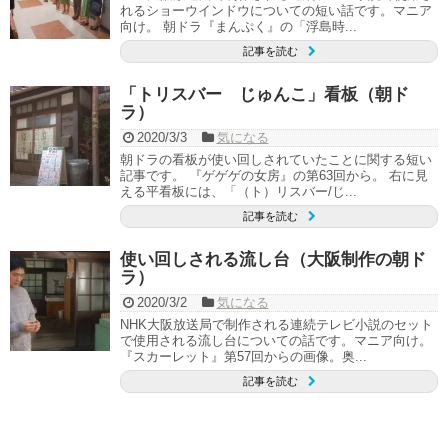
れるショーウインドウについての短い話です。マニア
向け。 朝ドラ『まんぷく』の「浮島時...
記事を読む
「トリスバー じゅんこ」看板（朝ド
ラ）
2020/3/3
気になる
朝ドラの看板が使い回しされていたことに関する短い
記事です。 『ゲゲゲの女房』の第63回から。 右に見
える平看板には、「（ト）リスバー/じ...
記事を読む
使い回しされる流し台（大阪制作の朝ド
ラ）
2020/3/2
気になる
NHK大阪放送局で制作される連続テレビ小説のセット
で使用される流し台についての話です。マニア向け。
『スカーレット』第57回からの画像。奥...
記事を読む