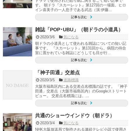
ドラマで使用された貼り紙に関するごく短い記事で
す。 朝ドラ『スカーレット』第127回の一場面。ヒロ
イン喜美子の一人息子である武志（演:伊藤...
記事を読む
雑誌「POP･UBU」（朝ドラの小道具）
2020/3/6
気になる
朝ドラの小道具として使われる雑誌についての短い記
事です。 『スカーレット』第131回から。病院の待合
室に置かれている雑誌にどうしても目が行...
記事を読む
「神子田通」交差点
2020/3/5
道路標識
大阪市福島区内にある交差点名標識の話です。 「神子
田通」交差点（大阪市福島区内）のGoogleストリート
ビュー。 交差点名標識には、...
記事を読む
共通のショーウインドウ（朝ドラ）
2020/3/4
気になる
NHK大阪放送局で制作される連続テレビ小説で使用さ