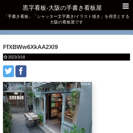
黒字看板‐大阪の手書き看板屋
「手書き看板」「シャッター文字書き/イラスト描き」を得意とする
大阪の看板屋です
FfXBWw6XkAA2Xl9
2023/3/18