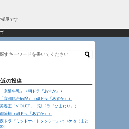
看板屋です
プ
最近の投稿
「京酪牛乳」（朝ドラ『あすか』）
「京都総合病院」（朝ドラ『あすか』）
美容室「VIOLET」（朝ドラ『ひまわり』）
御蔭橋（朝ドラ『あすか』）
夜ドラ『ミッドナイトタクシー』のロケ地（まと
め）