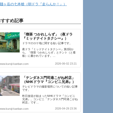
賤ヶ岳の七本槍（朝ドラ『走らんか！』）
おすすめ記事
「喫茶 つかれしらず」（夜ドラ
『ミッドナイトタクシー』）
ドラマのロケ地に関する短い記事です。
夜ドラ『ミッドナイトタクシー』第2回か
ら。「喫茶 つかれしらず」とテント（と看
板）に書かれています。…
2026-06-02 23:21
www.kuroji-kanban.com
「テンダネス門司港こがね村店」
（NHKドラマ『コンビニ兄弟』）
テレビドラマの撮影場所についての短い記事
です。
昨日放送が始まったNHKドラマ『コンビニ
兄弟』。コンビニ「テンダネス門司港こがね
村店」です…
2026-04-29 23:36
www.kuroji-kanban.com