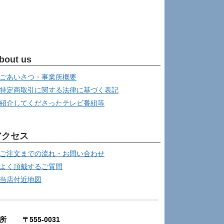
bout us
ごあいさつ・事業所概要
特定商取引に関する法律に基づく表記
紹介してくださったテレビ番組等
アクセス
ご注文までの流れ・お問い合わせ
よく頂戴するご質問
当店付近地図
所 〒555-0031