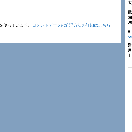
大
電
06
0
t を使っています。
コメントデータの処理方法の詳細はこちら
E-
k
営
月
土: