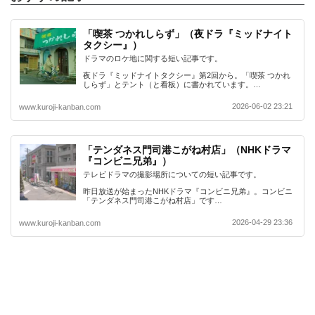
「喫茶 つかれしらず」（夜ドラ『ミッドナイト
タクシー』）
ドラマのロケ地に関する短い記事です。
夜ドラ『ミッドナイトタクシー』第2回から。「喫茶 つかれ
しらず」とテント（と看板）に書かれています。…
2026-06-02 23:21
www.kuroji-kanban.com
「テンダネス門司港こがね村店」（NHKドラマ
『コンビニ兄弟』）
テレビドラマの撮影場所についての短い記事です。
昨日放送が始まったNHKドラマ『コンビニ兄弟』。コンビニ
「テンダネス門司港こがね村店」です…
2026-04-29 23:36
www.kuroji-kanban.com