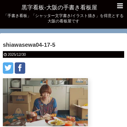
黒字看板‐大阪の手書き看板屋
「手書き看板」「シャッター文字書き/イラスト描き」を得意とする
大阪の看板屋です
shiawasewa04-17-5
2025/12/30