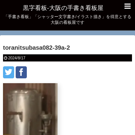
黒字看板‐大阪の手書き看板屋
「手書き看板」「シャッター文字書き/イラスト描き」を得意とする
大阪の看板屋です
toranitsubasa082-39a-2
2024/8/17