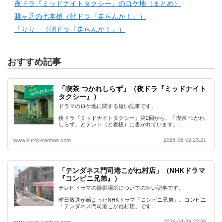
夜ドラ『ミッドナイトタクシー』のロケ地（まとめ）
賤ヶ岳の七本槍（朝ドラ『走らんか！』）
「りり」（朝ドラ『走らんか！』）
おすすめ記事
「喫茶 つかれしらず」（夜ドラ『ミッドナイト
タクシー』）
ドラマのロケ地に関する短い記事です。
夜ドラ『ミッドナイトタクシー』第2回から。「喫茶 つかれ
しらず」とテント（と看板）に書かれています。…
2026-06-02 23:21
www.kuroji-kanban.com
「テンダネス門司港こがね村店」（NHKドラマ
『コンビニ兄弟』）
テレビドラマの撮影場所についての短い記事です。
昨日放送が始まったNHKドラマ『コンビニ兄弟』。コンビニ
「テンダネス門司港こがね村店」です…
2026-04-29 23:36
www.kuroji-kanban.com