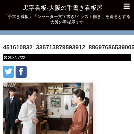
黒字看板‐大阪の手書き看板屋
「手書き看板」「シャッター文字書き/イラスト描き」を得意とする
大阪の看板屋です
451610832_335713879593912_8869768653900
2024/7/22