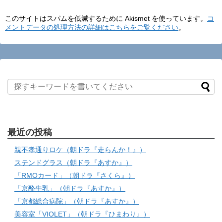
このサイトはスパムを低減するために Akismet を使っています。
コ
メントデータの処理方法の詳細はこちらをご覧ください
。
最近の投稿
親不孝通りロケ（朝ドラ『走らんか！』）
ステンドグラス（朝ドラ『あすか』）
「RMOカード」（朝ドラ『さくら』）
「京酪牛乳」（朝ドラ『あすか』）
「京都総合病院」（朝ドラ『あすか』）
美容室「VIOLET」（朝ドラ『ひまわり』）